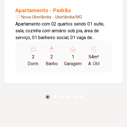
Apartamento - Padrão
Nova Uberlândia - Uberlândia/MG
Apartamento com 02 quartos sendo 01 suíte,
sala, cozinha com armário sob pia, área de
serviço, 01 banheiro social, 01 vaga de
estacionamento. Piso porcelanato. Condomínio
aprox. R$200,00 / taxa de mudança aprox. 50%
2
2
1
54m²
do condomínio (entrada).
Dorm.
Banho
Garagem
A. Útil