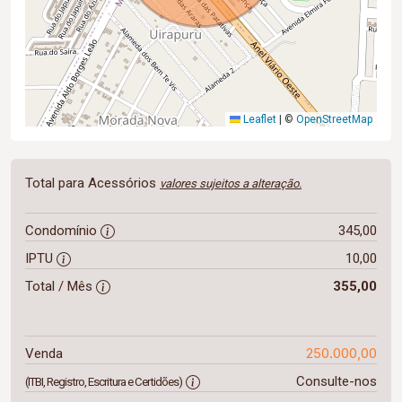
Leaflet
|
©
OpenStreetMap
Total para Acessórios
valores sujeitos a alteração.
Condomínio
345,00
IPTU
10,00
Total / Mês
355,00
250.000,00
Venda
Consulte-nos
(ITBI, Registro, Escritura e Certidões)