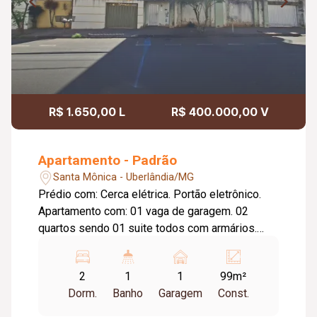
R$ 1.650,00 L
R$ 400.000,00 V
Apartamento - Padrão
Santa Mônica - Uberlândia/MG
Prédio com: Cerca elétrica. Portão eletrônico.
Apartamento com: 01 vaga de garagem. 02
quartos sendo 01 suite todos com armários.
Cozinha com armário embaixo da pia. Sala ampla
com sacada. Área de serviço.
2
1
1
99m²
Dorm.
Banho
Garagem
Const.