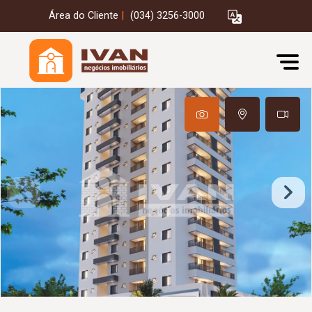
Área do Cliente
|
(034) 3256-3000