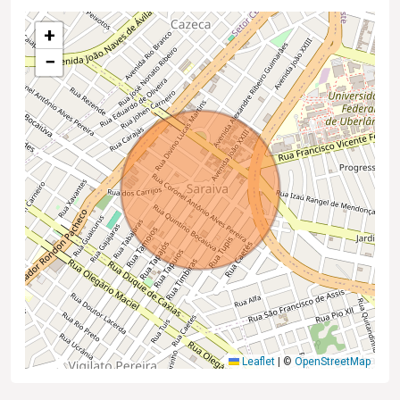
+
−
Leaflet
|
©
OpenStreetMap