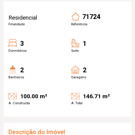
71724
Residencial
Finalidade
Referência
3
1
Dormitórios
Suite
2
2
Banheiros
Garagens
100.00 m²
146.71 m²
A. Construída
A. Total
Descrição do Imóvel