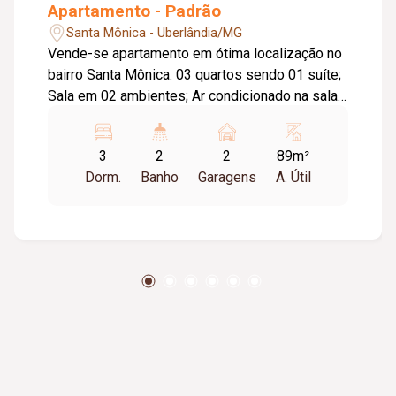
Apartamento - Padrão
Santa Mônica - Uberlândia/MG
Vende-se apartamento em ótima localização no
bairro Santa Mônica. 03 quartos sendo 01 suíte;
Sala em 02 ambientes; Ar condicionado na sala;
Banheiro Social; Cozinha planejada; Lavanderia
separada; Sacada; Sol da manhã; 02 vagas de
3
2
2
89m²
garagem.
Dorm.
Banho
Garagens
A. Útil