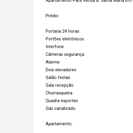
Apartamento Para Venda B. Santa Maria Em U
Prédio:
Portaria 24 horas
Portões eletrônicos
Interfone
Câmeras segurança
Alarme
Dois elevadores
Salão festas
Sala recepção
Churrasqueira
Quadra esportes
Gás canalizado.
Apartamento: