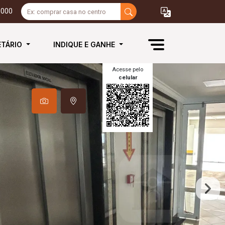
3000
ETÁRIO
INDIQUE E GANHE
Acesse pelo
celular