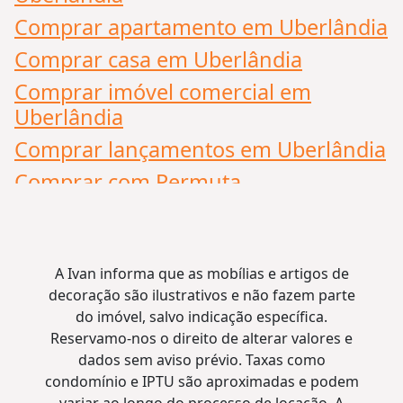
A
Comprar apartamento em Uberlândia
A
Comprar casa em Uberlândia
D
Comprar imóvel comercial em
Uberlândia
Comprar lançamentos em Uberlândia
Comprar com Permuta
A Ivan informa que as mobílias e artigos de
decoração são ilustrativos e não fazem parte
do imóvel, salvo indicação específica.
Reservamo-nos o direito de alterar valores e
dados sem aviso prévio. Taxas como
condomínio e IPTU são aproximadas e podem
variar ao longo do processo de locação. A