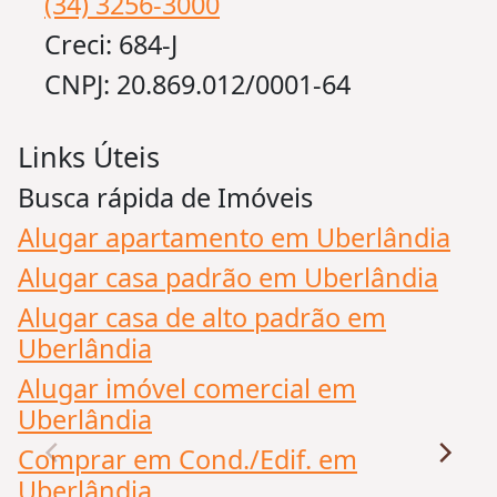
(34) 3256-3000
Creci: 684-J
CNPJ: 20.869.012/0001-64
Links Úteis
Busca rápida de Imóveis
I
Alugar apartamento em Uberlândia
Á
Alugar casa padrão em Uberlândia
A
Alugar casa de alto padrão em
S
Uberlândia
C
Alugar imóvel comercial em
I
Uberlândia
T
Comprar em Cond./Edif. em
I
Uberlândia