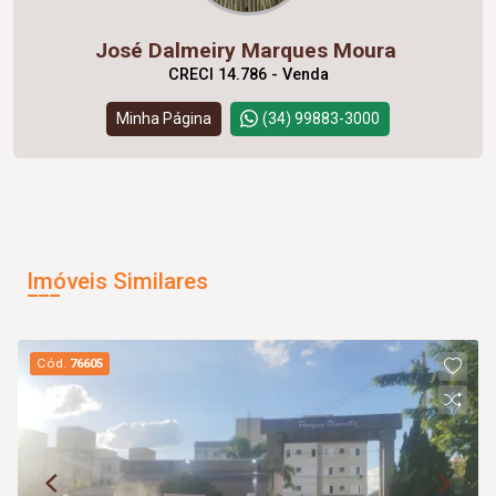
José Dalmeiry Marques Moura
CRECI 14.786 - Venda
Minha Página
(34) 99883-3000
Imóveis Similares
Cód.
76605