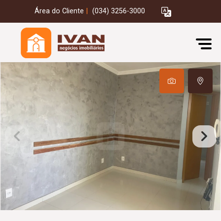
Área do Cliente
|
(034) 3256-3000