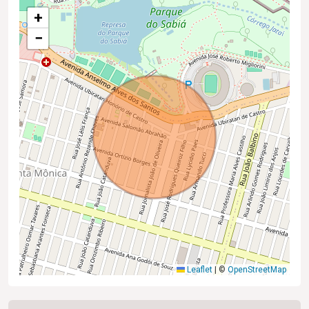
+
−
Leaflet
|
©
OpenStreetMap