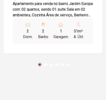
Apartamento para venda no bairro Jardim Europa
com: 02 quartos, sendo 01 suíte Sala em 02
ambientes, Cozinha Área de serviço, Banheiro
Social. Sacada Armários planejados 1 vaga de
garagem Prédio com elevador, gás encanado.
2
2
1
51m²
Dorm.
Banho
Garagem
A. Útil