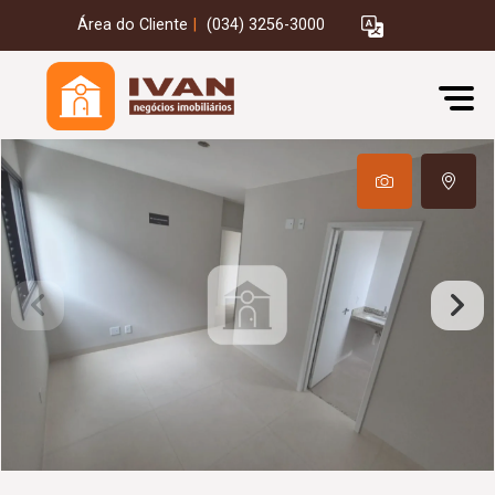
Área do Cliente
|
(034) 3256-3000