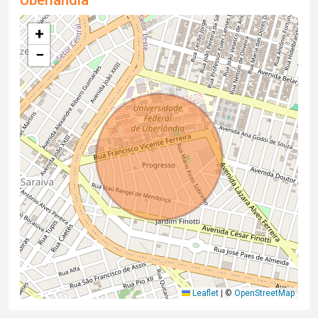
Uberlândia
+
−
Leaflet
|
©
OpenStreetMap