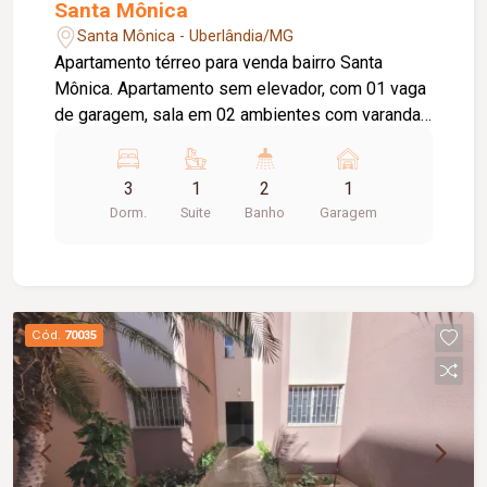
Santa Mônica
Santa Mônica - Uberlândia/MG
Apartamento térreo para venda bairro Santa
Mônica. Apartamento sem elevador, com 01 vaga
de garagem, sala em 02 ambientes com varanda,
cozinha planejada, área de serviço, 03 quartos
sendo uma suíte, banho social e piso em
3
1
2
1
porcelanato.
Dorm.
Suite
Banho
Garagem
Cód.
70035