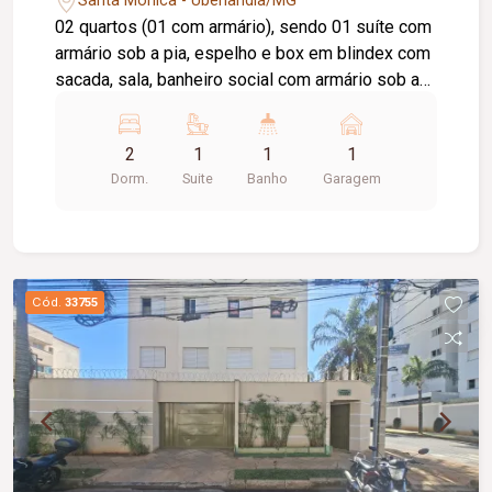
Santa Mônica - Uberlândia/MG
02 quartos (01 com armário), sendo 01 suíte com
armário sob a pia, espelho e box em blindex com
sacada, sala, banheiro social com armário sob a
pia, espelho e box em blindex, cozinha com
armário sob a pia, área de serviço. 01 vaga de
2
1
1
1
garagem, portão eletrônico, interfone, cerca
Dorm.
Suite
Banho
Garagem
elétrica. Possui taxa de mudança (entrada e
saída).
Cód.
33755