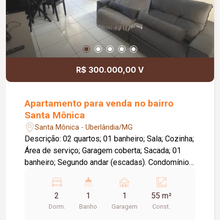
R$ 300.000,00 V
Apartamento para venda no bairro
Santa Mônica
Santa Mônica - Uberlândia/MG
Descrição: 02 quartos; 01 banheiro; Sala; Cozinha;
Área de serviço; Garagem coberta; Sacada; 01
banheiro; Segundo andar (escadas). Condomínio:
R$260 reais (inclui água).
2
1
1
55 m²
Dorm.
Banho
Garagem
Const.