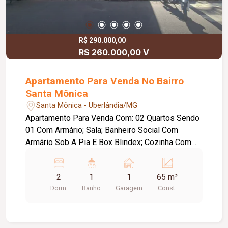
R$ 290.000,00
R$ 260.000,00 V
Apartamento Para Venda No Bairro
Santa Mônica
Santa Mônica - Uberlândia/MG
Apartamento Para Venda Com: 02 Quartos Sendo
01 Com Armário; Sala; Banheiro Social Com
Armário Sob A Pia E Box Blindex; Cozinha Com
Armário Sob A Pia; Área De Serviço Com Armário
01 Vaga De Garagem Condomínio
2
1
1
65 m²
Aproximadamente: R$ 144,00
Dorm.
Banho
Garagem
Const.