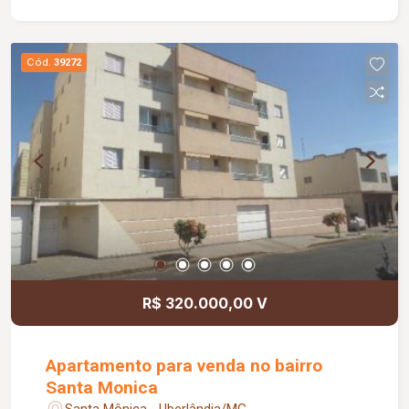
de aproximadamente 03 quartos, sendo 310.69 a
314.30 e de 02 quartos 240.74 a 244.30. Possui
taxa de mudança de aproximadamente R$ 200,00
Cód.
39272
(entrada e saída). Valores sujeitos à alteração.
R$ 320.000,00 V
Apartamento para venda no bairro
Santa Monica