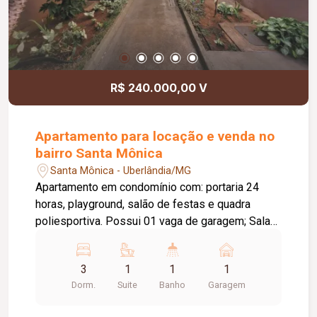
R$ 240.000,00 V
Apartamento para locação e venda no
bairro Santa Mônica
Santa Mônica - Uberlândia/MG
Apartamento em condomínio com: portaria 24
horas, playground, salão de festas e quadra
poliesportiva. Possui 01 vaga de garagem; Sala
em 02 ambientes com sacada; Hall para 03
quartos sendo 01 suíte com box em acrílico;
3
1
1
1
Banheiro social com box em acrílico e chuveiro;
Dorm.
Suite
Banho
Garagem
Cozinha conjugada com área de serviço; Piso de
cerâmica; Aproximadamente: 69m². Condomínio