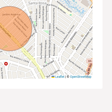
Leaflet
|
©
OpenStreetMap