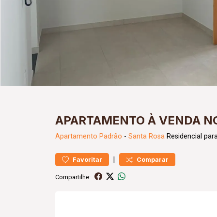
APARTAMENTO À VENDA NO
Apartamento
Padrão
-
Santa Rosa
Residencial par
|
Favoritar
Comparar
Compartilhe: