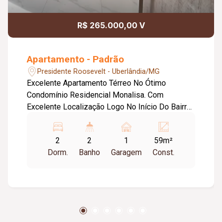
R$ 265.000,00 V
Apartamento - Padrão
Presidente Roosevelt - Uberlândia/MG
Excelente Apartamento Térreo No Ótimo
Condomínio Residencial Monalisa. Com
Excelente Localização Logo No Início Do Bairro
Roosevelt. À Apenas 5 Minutos Do Principal
Centro Comercial Da Cidade De Uberlândia.
2
2
1
59m²
Através Da Avenida Raulino Cota Pacheco, Com
Dorm.
Banho
Garagem
Const.
Acesso Imediato E Direto À Principal Rodovia Br
365 De Acesso A Todos Os Outros Bairros Da
Cidade E Às Outras Cidades. Contendo: - 02
(DOIS) QUARTOS com janelas amplas com
bastante ventilação com grades de segurança, -
01 (uma) Sala de TV/estar/trabalho/jantar