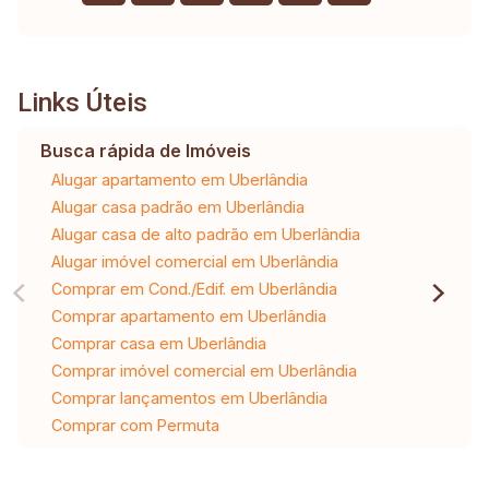
Horas Na Guarita De Entrada E Saída De
Pessoas E Veículos, Portões Todos Eletrônicos
(Das Garagens E Pedestres) - Vigilâncias Por
Câmeras 24 Horas, - Cercas Elétricas Por Todo
Links Úteis
O Condomínio, - Alarmes 24 Horas, - Bosques, -
Bastante Arborizado, - Jardins Floridos
Busca rápida de Imóveis
Extremamente Bem Cuidados, - Áreas De
Alugar apartamento em Uberlândia
Convivência Agradáveis Com Bancos, - Quadra
Alugar casa padrão em Uberlândia
De Esportes (Futebol, Etc.), - Playground Para
Alugar casa de alto padrão em Uberlândia
Crianças.
Alugar imóvel comercial em Uberlândia
Comprar em Cond./Edif. em Uberlândia
Comprar apartamento em Uberlândia
Comprar casa em Uberlândia
Comprar imóvel comercial em Uberlândia
Comprar lançamentos em Uberlândia
Comprar com Permuta