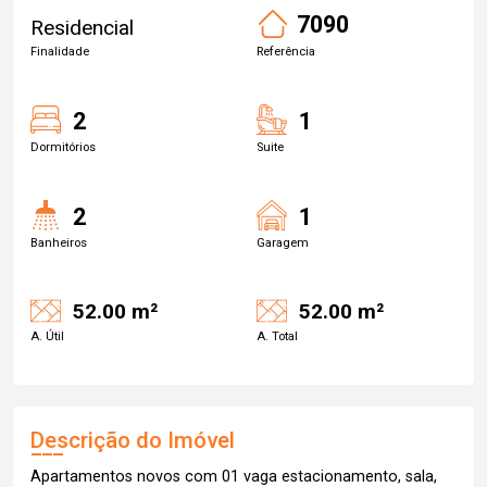
7090
Residencial
Finalidade
Referência
2
1
Dormitórios
Suite
2
1
Banheiros
Garagem
52.00 m²
52.00 m²
A. Útil
A. Total
Descrição do Imóvel
Apartamentos novos com 01 vaga estacionamento, sala,