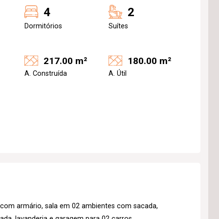
4
2
Dormitórios
Suítes
217.00 m²
180.00 m²
A. Construída
A. Útil
s com armário, sala em 02 ambientes com sacada,
ada, lavanderia e garagem para 02 carros.