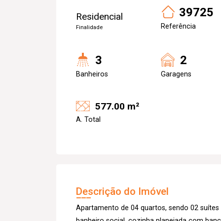
39725
Residencial
Referência
Finalidade
3
2
Banheiros
Garagens
577.00 m²
A. Total
Descrição do Imóvel
Apartamento de 04 quartos, sendo 02 suíte
banheiro social, cozinha planejada com banc