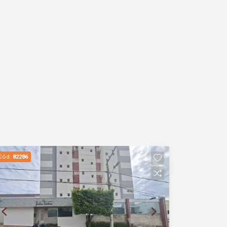
Cód.
82286