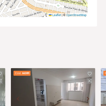
Leaflet
|
©
OpenStreetMap
Cód.
66389