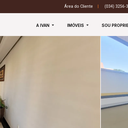
Área do Cliente
|
(034) 3256-
A IVAN
IMÓVEIS
SOU PROPRI