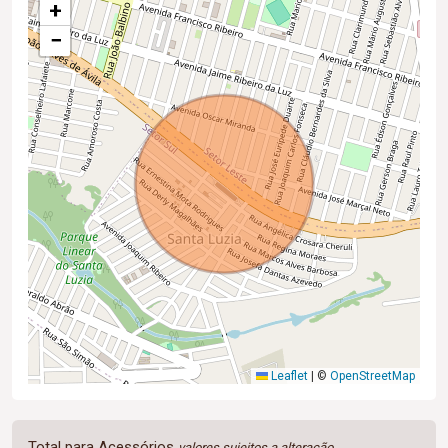
+
−
Leaflet
|
©
OpenStreetMap
Total para Acessórios
valores sujeitos a alteração.