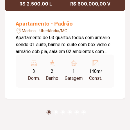
R$ 2.500,00 L
R$ 600.000,00 V
Apartamento - Padrão
Martins - Uberlândia/MG
Apartamento de 03 quartos todos com armário
sendo 01 suíte, banheiro suíte com box vidro e
armário sob pia, sala em 02 ambientes com
sacada, lavabo, cozinha com armário, área de
serviço, 01 banheiro com box vidro e armário
3
2
1
140m²
sob pia, 01 vaga de garagem, elevador. #bf25
Dorm.
Banho
Garagem
Const.