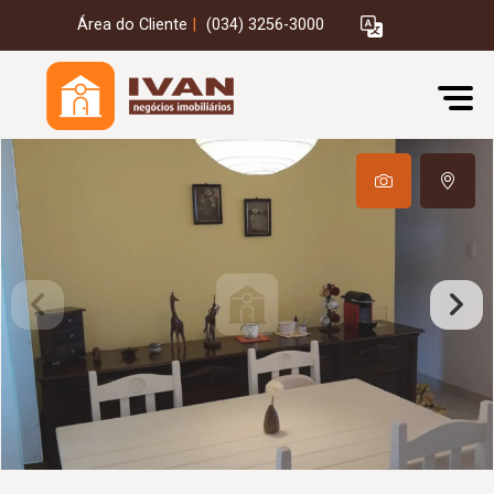
Área do Cliente
|
(034) 3256-3000