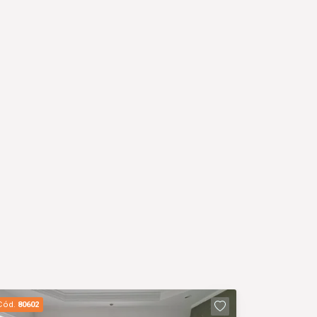
Cód.
80602