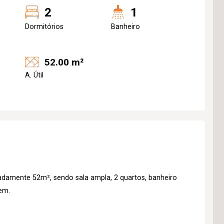
2
1
Dormitórios
Banheiro
52.00 m²
A. Útil
damente 52m², sendo sala ampla, 2 quartos, banheiro
gem.