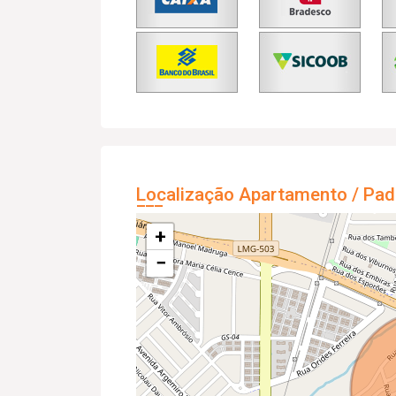
Localização Apartamento / Pad
+
−