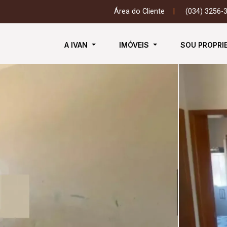
Área do Cliente
|
(034) 3256-
A IVAN
IMÓVEIS
SOU PROPRI