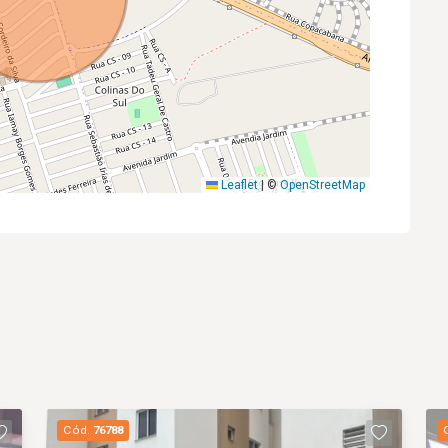
Leaflet
|
©
OpenStreetMap
Cód.
76788