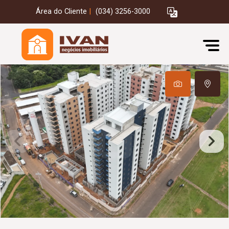
Área do Cliente
|
(034) 3256-3000