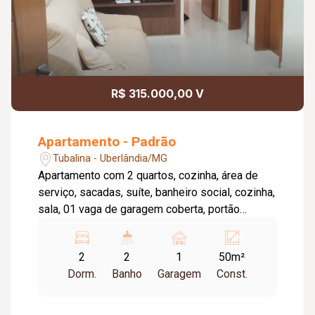
R$ 315.000,00 V
Apartamento - Padrão
Tubalina - Uberlândia/MG
Apartamento com 2 quartos, cozinha, área de
serviço, sacadas, suíte, banheiro social, cozinha,
sala, 01 vaga de garagem coberta, portão
eletrônico, porcelanato. Banheiros com blindex,
espelho, armário. Quartos com proteção de
2
2
1
50m²
paredes em MDF. Paineis de TV, armários
Dorm.
Banho
Garagem
Const.
embutidos. Suíte com sacada. Sala com painel
grande para TV, proteção de paredes, decoração
de teto em gesso, decoração de parede com