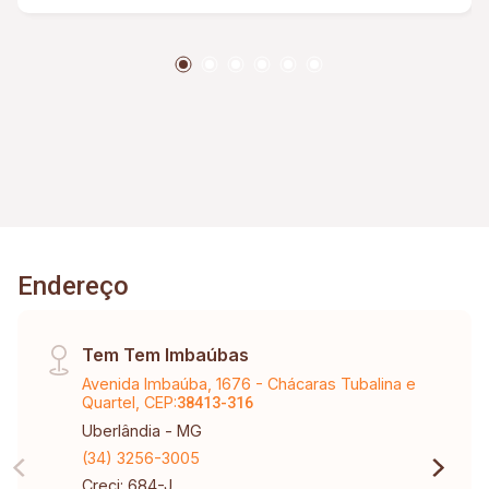
revestimento. Cozinha com mesa em granito,
vários armários planejados para o ambiente. Pia
de granito. Todas as paredes com
revestimentos e pastilhas. Sacadas com janelas
de Blindex e persianas. Local de fácil acesso ao
centro da cidade, bem valorizado, perto de
escola, padaria, lotérica, supermercado,
farmácia, açougue, etc ... ACEITA TROCA EM
CASA NO BAIRRO TUBALINA.
Endereço
Tem Tem Imbaúbas
Avenida Imbaúba, 1676 - Chácaras Tubalina e
Quartel, CEP:
38413-316
Uberlândia - MG
(34) 3256-3005
Creci: 684-J