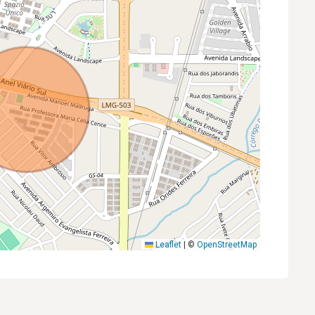
Leaflet
|
©
OpenStreetMap