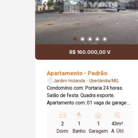
R$ 160.000,00 V
Apartamento - Padrão
Jardim Holanda - Uberlândia/MG
Condomínio com: Portaria 24 horas.
Salão de festa. Quadra esporte.
Apartamento com: 01 vaga de garagem.
Sala conjugada com a cozinha. 02
quartos. Banheiro social.
2
1
1
43m²
Dorm.
Banho
Garagem
A. Útil