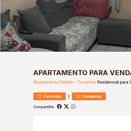
APARTAMENTO PARA VENDA
Apartamento
Padrão
-
Tocantins
Residencial para 
|
Favoritar
Comparar
Compartilhe: