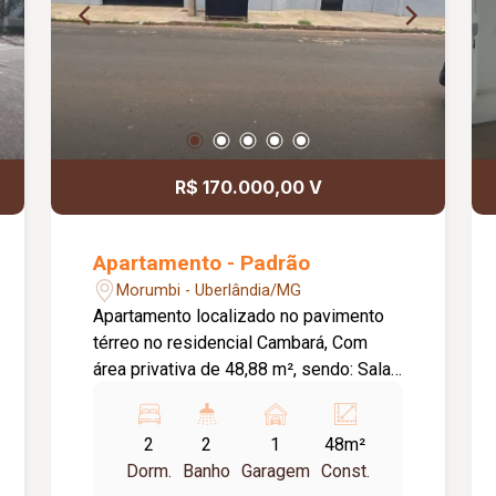
R$ 170.000,00 V
Apartamento - Padrão
Morumbi - Uberlândia/MG
Apartamento localizado no pavimento
térreo no residencial Cambará, Com
área privativa de 48,88 m², sendo: Sala
de estar, 01 quarto, 01 suíte, Banheiro
social, Cozinha, Área de serviço, 01
2
2
1
48m²
vaga de garagem . a
Dorm.
Banho
Garagem
Const.