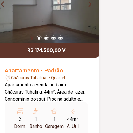
R$ 174.500,00 V
Apartamento - Padrão
Chácaras Tubalina e Quartel -
Uberlândia/MG
Apartamento a venda no bairro
Chácaras Tubalina, 44m², Área de lazer.
Condomínio possui: Piscina adulto e
infantil Espaço Gourmet com
churrasqueira Quadra Poliesportiva Mini
2
1
1
44m²
mercado Apartamento: 02 quartos Sala
Dorm.
Banho
Garagem
A. Útil
Cozinha com bancada e pia em granito