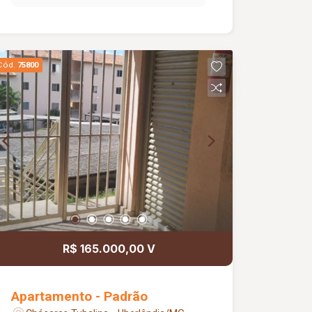
Área de serviços Banheiro com box Hall
de circulação
Cód.
75800
R$ 165.000,00 V
Apartamento - Padrão