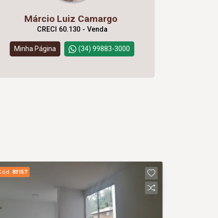
Márcio Luiz Camargo
CRECI 60.130 - Venda
Minha Página
(34) 99883-3000
Cód.
83157