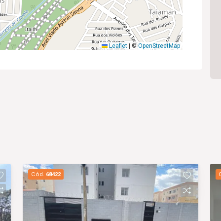
Leaflet
|
©
OpenStreetMap
Cód.
68422