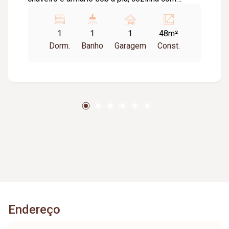
armários (geladeira,fogão), lavanderia, 01 vaga
de garagem, elevador. Portaria 24horas. Imóvel
1
1
1
48m²
mobiliado. Condomínio Aproximadamente
Dorm.
Banho
Garagem
Const.
617,96 Tem taxa de mudança Entrada e saída
valor aproximadamente:280,00
Endereço