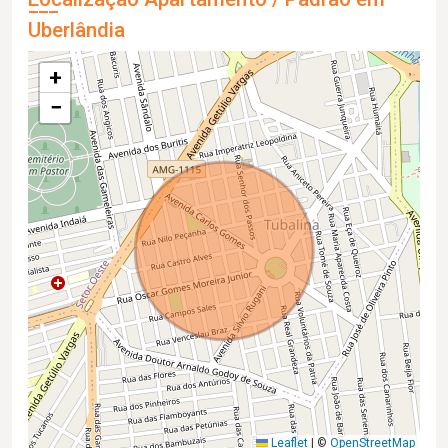
Uberlândia
+
−
Leaflet
|
©
OpenStreetMap