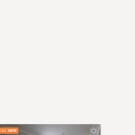
Cód.
28595