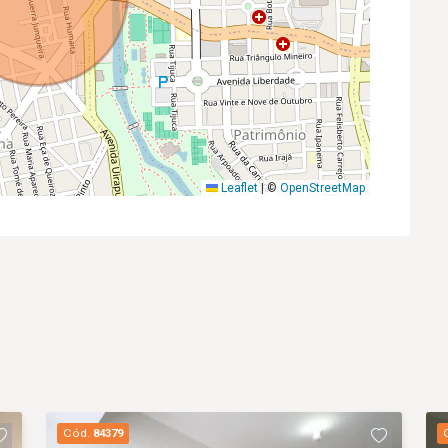
Leaflet
|
©
OpenStreetMap
Cód.
84379