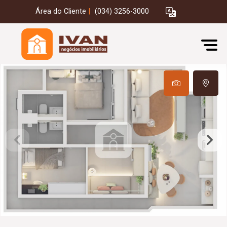
Área do Cliente
|
(034) 3256-3000