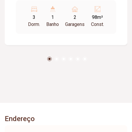
com área de serviço, Garagem para 02 carros
(soltas), Condomínio com gás canalizado.
3
1
2
98m²
Dorm.
Banho
Garagens
Const.
Endereço