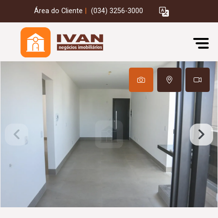
Área do Cliente
|
(034) 3256-3000