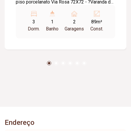
piso porcelanato Via Rosa 72X72 - ?Varanda de
serviço na cozinha - ?Sacada na sala e suite -
700 mts UFU Santa Mônica - 01 Vaga de
3
1
2
89m²
garagem pra 02 carros pequenos
Dorm.
Banho
Garagens
Const.
Endereço