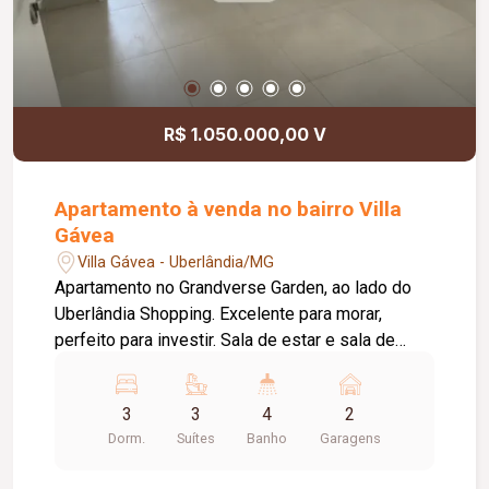
R$ 1.050.000,00 V
Apartamento à venda no bairro Villa
Gávea
Villa Gávea - Uberlândia/MG
Apartamento no Grandverse Garden, ao lado do
Uberlândia Shopping. Excelente para morar,
perfeito para investir. Sala de estar e sala de
jantar integradas, varanda gourmet, 03 suítes
sendo a master com closet, lavabo, espaço home
3
3
4
2
office, cozinha ventilada, área de serviço
Dorm.
Suítes
Banho
Garagens
separada e 02 vagas de garagem. Diferenciais do
Condomínio: portaria 24h, piscinas adulto, infantil