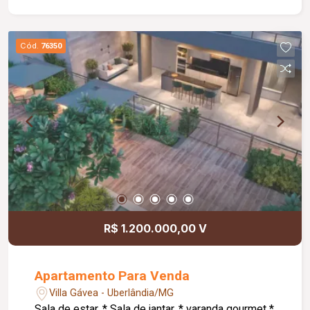
e aquecida, espaço gourmet com churrasqueira e
forno de pizza, academia, spa, salão de festas,
salão de jogos, brinquedoteca, playground,
Cód.
76350
quadra poliesportiva, coworking, bicicletário,
jardim interno, vestiário, solarium, medição
individualizada e total acessibilidade. Um imóvel
novo, pronto para morar, ideal para quem valoriza
conforto, segurança e qualidade de vida.
R$ 1.200.000,00 V
Apartamento Para Venda
Villa Gávea - Uberlândia/MG
Sala de estar, * Sala de jantar, * varanda gourmet *