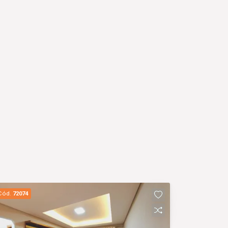
Cód.
72074