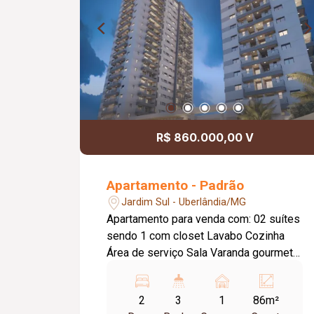
R$ 860.000,00 V
Apartamento - Padrão
Jardim Sul - Uberlândia/MG
Apartamento para venda com: 02 suítes
sendo 1 com closet Lavabo Cozinha
Área de serviço Sala Varanda gourmet
Área de lazer completa: - Piscina
climatizada adulto com raia de 18M -
2
3
1
86m²
Piscina climatizada infantil - Academia