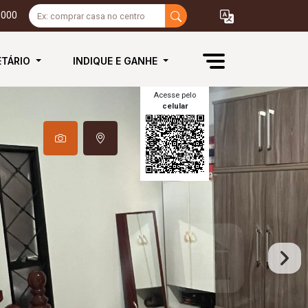
3000
ETÁRIO
INDIQUE E GANHE
Acesse pelo
celular