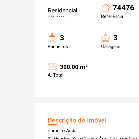
74476
Residencial
Referência
Finalidade
3
3
Banheiros
Garagens
300.00 m²
A. Total
Descrição do Imóvel
Primeiro Andar:
02 Quartos, Sala Grande, Área De Lazer Com C