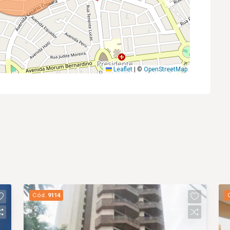
Leaflet
|
©
OpenStreetMap
Cód.
9114