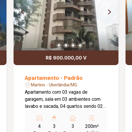
R$ 900.000,00 V
Apartamento - Padrão
Martins - Uberlândia/MG
Apartamento com 03 vagas de
garagem, sala em 03 ambientes com
lavabo e sacada, 04 quartos sendo 02
suítes, destas 01 é máster com sacada
e closet, banheiro social, cozinha
4
3
3
200m²
montada, despensa, lavanderia e