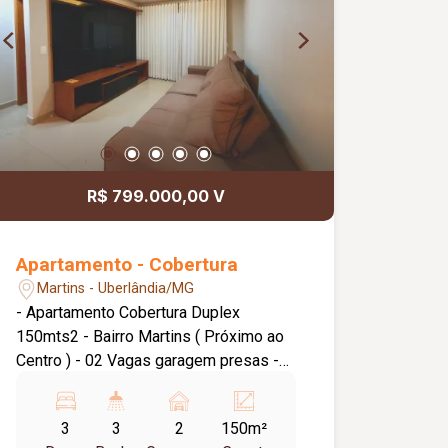
R$ 799.000,00 V
Apartamento - Cobertura
Martins - Uberlândia/MG
- Apartamento Cobertura Duplex
150mts2 - Bairro Martins ( Próximo ao
Centro ) - 02 Vagas garagem presas -
Condomínio 350,00 contendo Gás e
Água - 03 Quartos sendo 2 Suítes e 3
3
3
2
150m²
Banheiros - móveis planejados em