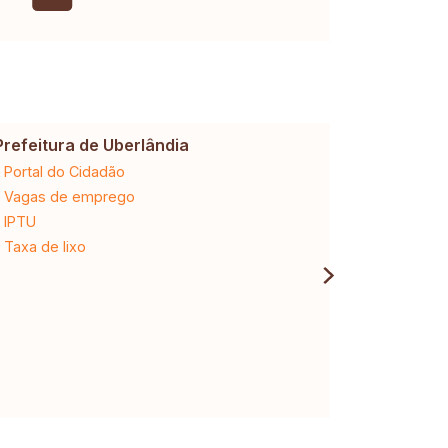
Prefeitura de Uberlândia
Cemig
Portal do Cidadão
2ª via da 
Vagas de emprego
Ligação n
IPTU
Desligam
Taxa de lixo