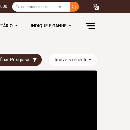
3000
ETÁRIO
INDIQUE E GANHE
finar Pesquisa