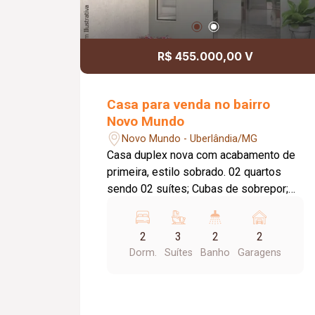
R$ 455.000,00 V
Casa para venda no bairro
Novo Mundo
Novo Mundo - Uberlândia/MG
Casa duplex nova com acabamento de
primeira, estilo sobrado. 02 quartos
sendo 02 suítes; Cubas de sobrepor;
Piso de primeira linha 88x88 ou similar;
Vaga para 02 carros; Sala com teto
2
3
2
2
rebaixado de gesso; Lavabo. Pré
Dorm.
Suítes
Banho
Garagens
instalação para ar condicionado na suíte
principal; Pré instalação para aquecedor
solar nos banheiros; Aproximadamente
77m² de área construída (sem contar