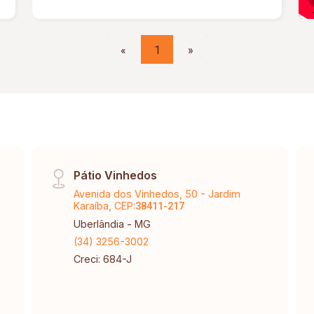
arquitetônicas e projetos
complementares). Diferenciais do
projeto: Projeto arquitetônico legal
«
1
»
aprovado; Sobrado com layout moderno
e bem distribuído; Ambientes amplos e
integrados. Potencial de valorização
pós-obra: Valor estimado após
conclusão: R$ 1.300.000,00.
Pátio Vinhedos
Avenida dos Vinhedos, 50 - Jardim
Karaíba, CEP:
38411-217
Uberlândia - MG
(34) 3256-3002
Creci: 684-J