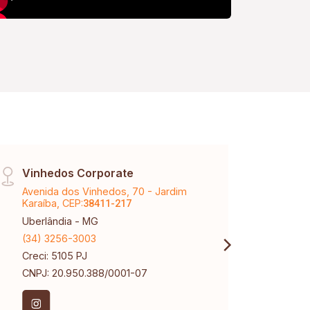
Vinhedos Corporate
Cent
Avenida dos Vinhedos, 70 - Jardim
Av Jo
Karaíba, CEP:
CEP:
38411-217
3
Uberlândia - MG
Uberl
(34) 3256-3003
(34) 
Creci: 5105 PJ
Creci
CNPJ: 20.950.388/0001-07