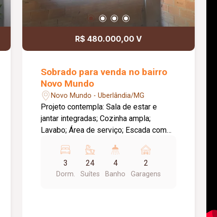
R$ 480.000,00 V
Sobrado para venda no bairro
Novo Mundo
Novo Mundo - Uberlândia/MG
Projeto contempla: Sala de estar e
jantar integradas; Cozinha ampla;
Lavabo; Área de serviço; Escada com
circulação bem definida; 03 quartos
sendo 02 suítes; Varanda / área
3
24
4
2
externa; Garagem para 02 carros;
Dorm.
Suítes
Banho
Garagens
Infraestrutura para área gourmet;
Projeto hidrossanitário completo;
Sistema de aquecimento previsto no
projeto (conforme plantas