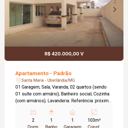
R$ 420.000,00 V
Apartamento - Padrão
Santa Maria - Uberlândia/MG
01 Garagem; Sala; Varanda; 02 quartos (sendo
01 suíte com armário); Banheiro social; Cozinha
(com armários); Lavanderia. Referência: próximo
UFU Campus Santa Mônica. Metragem Privativa:
62,32m². Metragem Construída: 102,91m².
2
1
1
103m²
Dorm.
Banho
Garagem
Const.