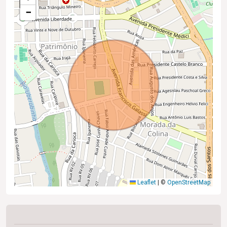
−
Leaflet
|
©
OpenStreetMap