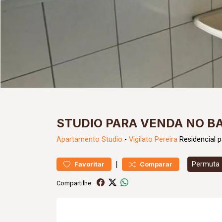
STUDIO PARA VENDA NO BA
Apartamento
Studio
-
Vigilato Pereira
Residencial 
|
Permuta
Favoritar
Comparar
Compartilhe: