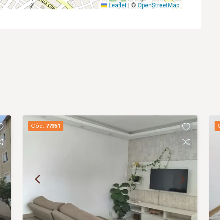
Leaflet
|
©
OpenStreetMap
Cód.
77351