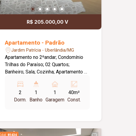
R$ 205.000,00 V
Apartamento - Padrão
Jardim Patrícia - Uberlândia/MG
Apartamento no 2ºandar; Condomínio
Trilhas do Paraíso; 02 Quartos;
Banheiro; Sala; Cozinha; Apartamento de
40m²; Condomínio com elevador;
Piscina adulto e infantil; Salão de festa
2
1
1
40m²
e espaço gourmet.
Dorm.
Banho
Garagem
Const.
Cód.
81434