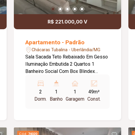
R$ 221.000,00 V
Apartamento - Padrão
Chácaras Tubalina - Uberlândia/MG
Sala Sacada Teto Rebaixado Em Gesso
Iluminação Embutida 2 Quartos 1
Banheiro Social Com Box Blindex
Cozinha Com Planejados Área De
Serviço Com Planejados 1 Vaga
2
1
1
49m²
Garagem
Dorm.
Banho
Garagem
Const.
Cód.
74020