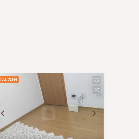
Cód.
72998