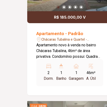
R$ 185.000,00 V
Apartamento - Padrão
Chácaras Tubalina e Quartel -
Uberlândia/MG
Apartamento novo à venda no bairro
Chácaras Tubalina, 46m² de área
privativa. Condomínio possui: Quadra
poliesportiva; Salão de festas; Espaço
Gourmet com churrasqueira.
2
1
1
46m²
Apartamento: 02 quartos; Sala em 02
Dorm.
Banho
Garagem
A. Útil
ambientes; Cozinha com armário sob a
pia; Banheiro com box de vidro;
Lavanderia; Garagem para 01 carro;
Aceita pets; Escada.
Cód.
24590