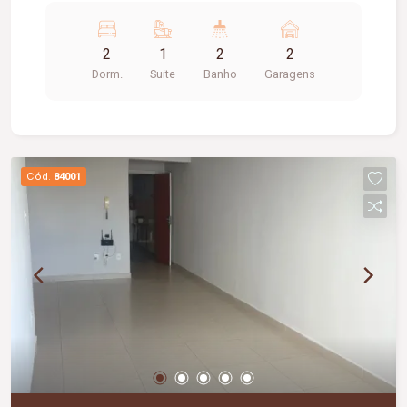
social; Cozinha com armários; Área de serviço; 02
vagas de garagem sequenciais; Diferenciais:
2
1
2
2
Placa solar para os chuveiros; 02º andar; Torre
Dorm.
Suite
Banho
Garagens
única.
Cód.
84001