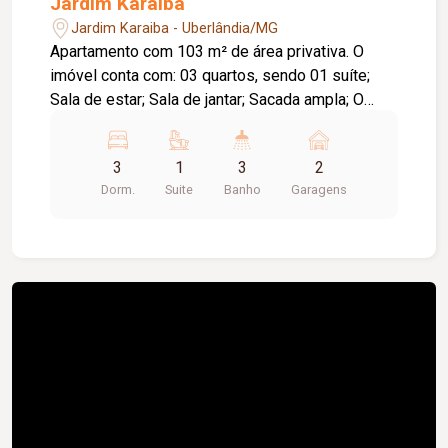
Jardim Karaiba
Jardim Karaiba - Uberlândia/MG
Apartamento com 103 m² de área privativa. O
imóvel conta com: 03 quartos, sendo 01 suíte;
Sala de estar; Sala de jantar; Sacada ampla; O
condomínio conta com: Lobby; Car Wash; B.
Repair; Salão de festas; Wine Bar; Brinquedoteca;
3
1
3
2
Coworking; Quadra de beach tennis; Family Grill;
Dorm.
Suite
Banho
Garagens
Piscina; Complexo aquático adulto e infantil.