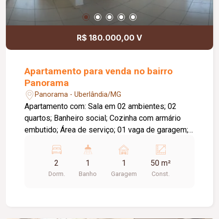
Brinquedoteca; Coworking; Delivery Center;
Espaço Funcional Fitness; Espelho d`água;
Fitness Center; Gourmet Space; Lobby; Piazza
R$ 180.000,00 V
del Vinno; Piscina; Playground; Pool Bar; Portaria;
Salão de festas; Sauna; 02 elevadores por torre;
02 torres; 80 apartamentos.
Apartamento para venda no bairro
Panorama
Panorama - Uberlândia/MG
Apartamento com: Sala em 02 ambientes; 02
quartos; Banheiro social; Cozinha com armário
embutido; Área de serviço; 01 vaga de garagem;
O condomínio conta com: Elevador; Portaria 24
horas.
2
1
1
50 m²
Dorm.
Banho
Garagem
Const.