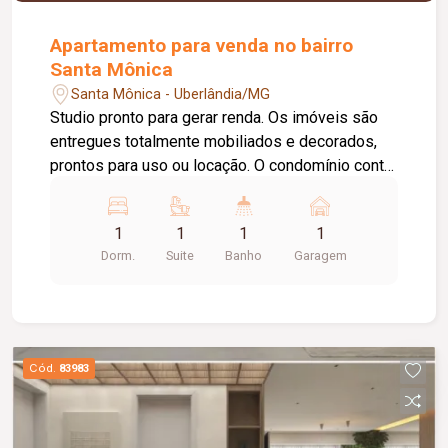
Apartamento para venda no bairro
Santa Mônica
Santa Mônica - Uberlândia/MG
Studio pronto para gerar renda. Os imóveis são
entregues totalmente mobiliados e decorados,
prontos para uso ou locação. O condomínio conta
com: Elevador; Minimercado; Lavanderia;
Coworking; Sala de reunião; Rooftop; Academia;
1
1
1
1
Piscina; Solarium; Espaço gourmet; Diferenciais:
Dorm.
Suite
Banho
Garagem
Prontos para uso; Mobiliados e decorados;
Indicados para locação tradicional ou por
temporada; Projeto moderno e funcional.
Cód.
83983