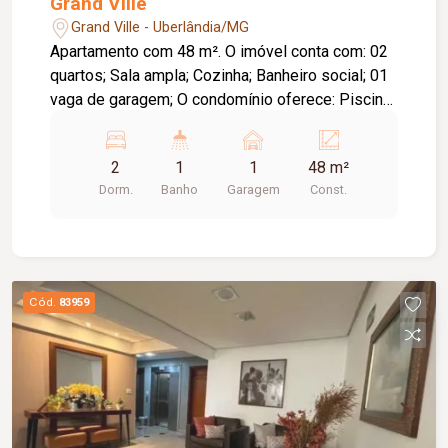
Grand Ville
Grand Ville - Uberlândia/MG
Apartamento com 48 m². O imóvel conta com: 02
quartos; Sala ampla; Cozinha; Banheiro social; 01
vaga de garagem; O condomínio oferece: Piscina;
Academia; Churrasqueira; Marketplace;
Fechaduras eletrônicas; Portaria com
2
1
1
48 m²
reconhecimento facial;
Dorm.
Banho
Garagem
Const.
Cód.
83959