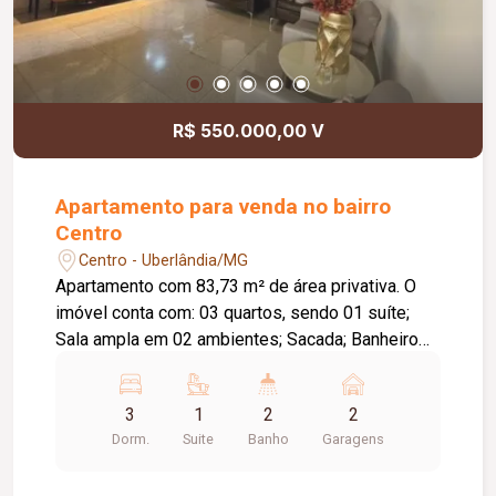
R$ 550.000,00 V
Apartamento para venda no bairro
Centro
Centro - Uberlândia/MG
Apartamento com 83,73 m² de área privativa. O
imóvel conta com: 03 quartos, sendo 01 suíte;
Sala ampla em 02 ambientes; Sacada; Banheiro
social; Cozinha com armários planejados; 02
vagas de garagem livres; Diferenciais: Móveis
3
1
2
2
planejados em todos os ambientes;
Dorm.
Suite
Banho
Garagens