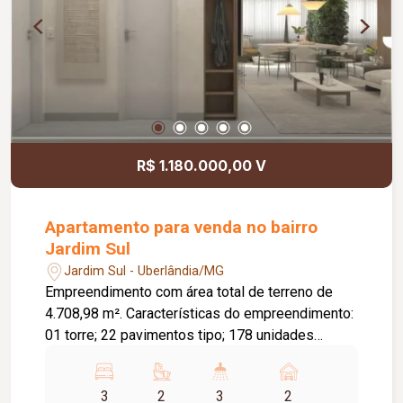
R$ 1.180.000,00 V
Apartamento para venda no bairro
Jardim Sul
Jardim Sul - Uberlândia/MG
Empreendimento com área total de terreno de
4.708,98 m². Características do empreendimento:
01 torre; 22 pavimentos tipo; 178 unidades
residenciais; 04 elevadores, sendo 02 sociais e
02 de serviço; Acesso de veículos pelo subsolo
3
2
3
2
e térreo; Acesso de pedestres pelo térreo; Vagas