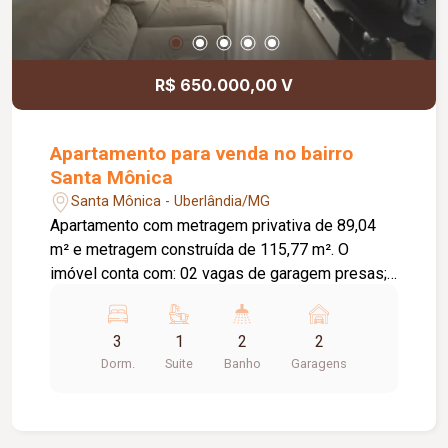
R$ 650.000,00 V
Apartamento para venda no bairro
Santa Mônica
Santa Mônica - Uberlândia/MG
Apartamento com metragem privativa de 89,04
m² e metragem construída de 115,77 m². O
imóvel conta com: 02 vagas de garagem presas;
Sala em 02 ambientes; 03 quartos, sendo 01
suíte; Banheiro social; Cozinha; Lavanderia; Piso
3
1
2
2
em porcelanato; Molduras em gesso nos tetos;
Dorm.
Suite
Banho
Garagens
Bancadas em granito; Diferenciais: Armários
planejados em todos os ambientes, exceto em
01 quarto; Box em vidro nos banheiros; O prédio
conta com: Guarita; Portões eletrônicos;