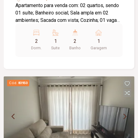
Apartamento para venda com: 02 quartos, sendo
01 suíte; Banheiro social; Sala ampla em 02
ambientes; Sacada com vista; Cozinha; 01 vaga
de garagem coberta; O condomínio conta com: 02
elevadores por bloco;
2
1
2
1
Dorm.
Suite
Banho
Garagem
Cód.
83950