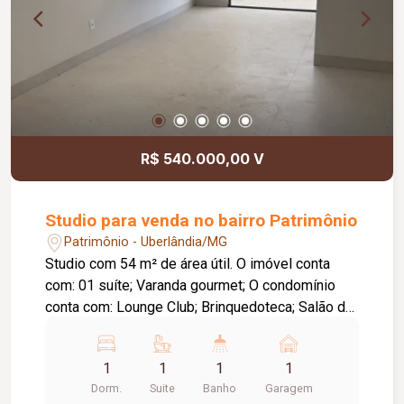
R$ 540.000,00 V
Studio para venda no bairro Patrimônio
Patrimônio - Uberlândia/MG
Studio com 54 m² de área útil. O imóvel conta
com: 01 suíte; Varanda gourmet; O condomínio
conta com: Lounge Club; Brinquedoteca; Salão de
festas; Espaço fitness; Coworking; Espaço pet;
Piscina climatizada com cascata; Sauna; Vaga
1
1
1
1
para carro elétrico.
Dorm.
Suite
Banho
Garagem