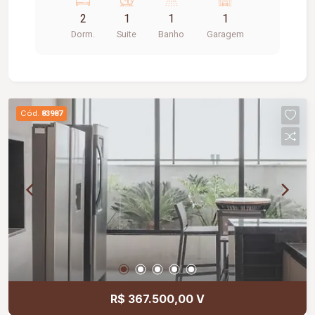
para 24 horas; Gás canalizado; Área gourmet com
2
1
1
1
churrasqueira; Piscina; Salão de festas;
Dorm.
Suite
Banho
Garagem
Playground; Minimercado.
Cód.
83987
R$ 367.500,00 V