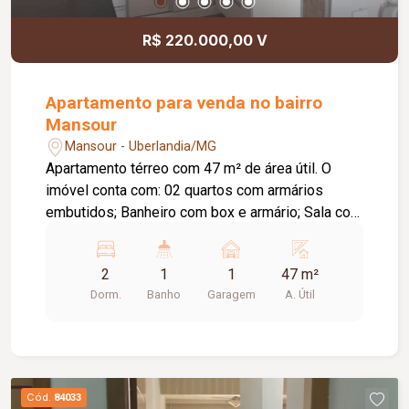
R$ 220.000,00 V
Apartamento para venda no bairro
Mansour
Mansour - Uberlandia/MG
Apartamento térreo com 47 m² de área útil. O
imóvel conta com: 02 quartos com armários
embutidos; Banheiro com box e armário; Sala com
painel de TV planejado; Cozinha americana com
armários planejados e cooktop; Área de serviço
2
1
1
47 m²
separada com armários aéreos e gabinete no
Dorm.
Banho
Garagem
A. Útil
tanque; Varanda externa; 01 vaga de garagem
coberta; Diferenciais: Pias, bancadas e tanque
em granito Verde Ubatuba; O condomínio conta
com: Salão de festas; 04 churrasqueiras;
Playground; Portaria 24 horas.
Cód.
84033