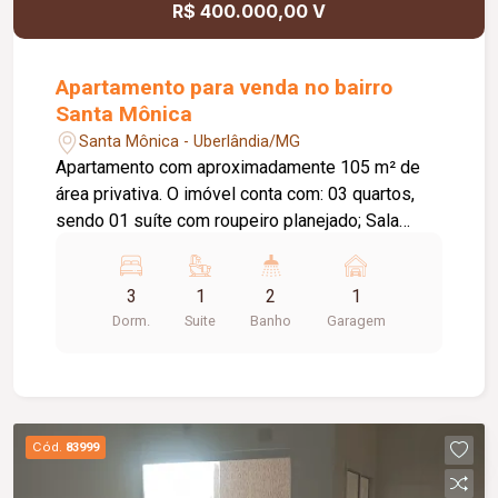
R$ 400.000,00 V
Apartamento para venda no bairro
Santa Mônica
Santa Mônica - Uberlândia/MG
Apartamento com aproximadamente 105 m² de
área privativa. O imóvel conta com: 03 quartos,
sendo 01 suíte com roupeiro planejado; Sala
ampla em 02 ambientes; Banheiro social; Cozinha
com armários planejados e cooktop; Área de
3
1
2
1
serviço independente; 01 vaga de garagem; Piso
Dorm.
Suite
Banho
Garagem
em porcelanato.
Cód.
83999