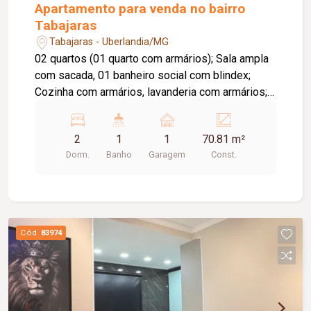
Apartamento para venda no bairro
Tabajaras
Tabajaras - Uberlandia/MG
02 quartos (01 quarto com armários); Sala ampla
com sacada, 01 banheiro social com blindex;
Cozinha com armários, lavanderia com armários;
01 vaga de garagem. Apartamento com portaria
em horário comercial; Salão de festa.
2
1
1
70.81 m²
Dorm.
Banho
Garagem
Const.
Cód.
83974