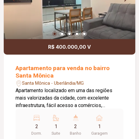
R$ 400.000,00 V
Apartamento para venda no bairro
Santa Mônica
Santa Mônica - Uberlândia/MG
Apartamento localizado em uma das regiões
mais valorizadas da cidade, com excelente
infraestrutura, fácil acesso a comércios,
supermercados, universidades, escolas e
diversos serviços que proporcionam praticidade
2
1
2
1
e qualidade de vida. Composto por sala; 02
Dorm.
Suite
Banho
Garagem
quartos (sendo 01 suíte); 01 suíte com armários