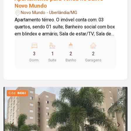
Novo Mundo
Novo Mundo - Uberlândia/MG
Apartamento térreo. O imóvel conta com: 03
quartos, sendo 01 suíte; Banheiro social com box
em blindex e armário; Sala de estar/TV; Sala de
jantar; Cozinha com móveis planejados;
Lavanderia com cobertura retrátil (sistema abre e
3
1
2
2
fecha) e móveis planejados; Corredor externo
Dorm.
Suite
Banho
Garagens
privativo; 02 vagas de garagem cobertas; Móveis
planejados em 02 quartos e na sala; Ar-
condicionado em 02 quartos e na sala;
Diferenciais: Sistema de energia fotovoltaica;
Informações complementares: Prédio com
Cód.
84061
apenas 04 moradores; Não possui escadas.