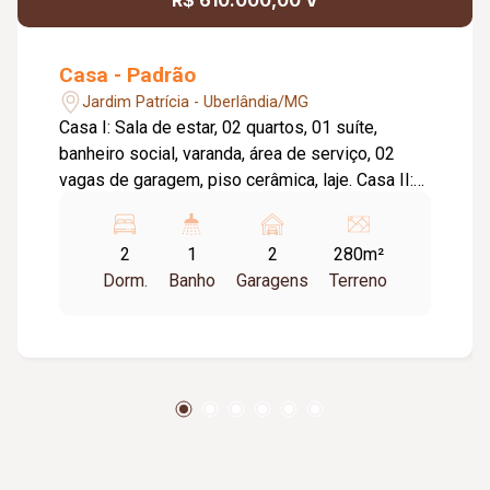
R$ 610.000,00 V
Casa - Padrão
Jardim Patrícia - Uberlândia/MG
Casa I: Sala de estar, 02 quartos, 01 suíte,
banheiro social, varanda, área de serviço, 02
vagas de garagem, piso cerâmica, laje. Casa II:
Sala de estar, 01 quarto, 01 suíte, claraboia,
banheiro social com box e armários, cozinha,
2
1
2
280m²
área de serviço, vaga para moto, piso
Dorm.
Banho
Garagens
Terreno
porcelanato, laje. Loja comercial I: Loja medindo
56m², 03 portas de enrolar em aço, banheiro
com acessibilidade, piso porcelanato, laje.
5.50m de frente. Loja comercial II: Loja medindo
56m², 02 portas de enrolar em aço, banheiro
com acessibilidade, piso porcelanato, laje.
5.50m de frente. 10.20m de profundidade. Área
do terreno 280m². Área total de construção