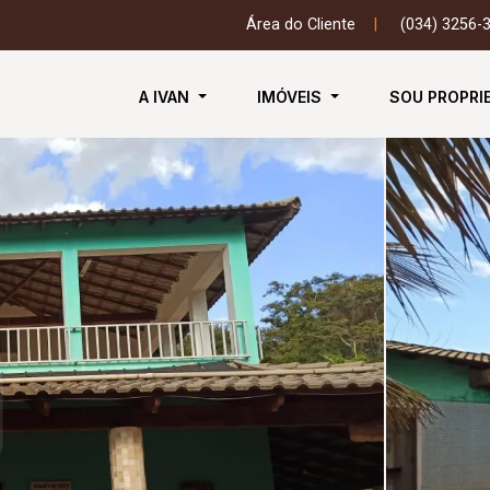
Área do Cliente
|
(034) 3256-
A IVAN
IMÓVEIS
SOU PROPRI