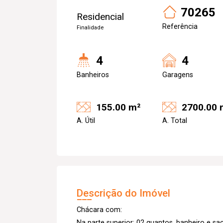
70265
Residencial
Referência
Finalidade
4
4
Banheiros
Garagens
155.00 m²
2700.00 
A. Útil
A. Total
Descrição do Imóvel
Chácara com:
Na parte superior: 02 quantos, banheiro e s