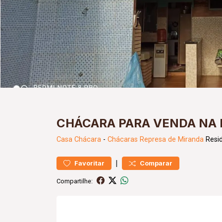
CHÁCARA PARA VENDA NA 
Casa
Chácara
-
Chácaras Represa de Miranda
Resid
|
Favoritar
Comparar
Compartilhe: