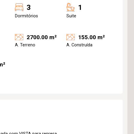
3
1
Dormitórios
Suite
2700.00 m²
155.00 m²
A. Terreno
A. Construída
m²
acada com VISTA para represa.