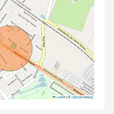
Leaflet
|
©
OpenStreetMap