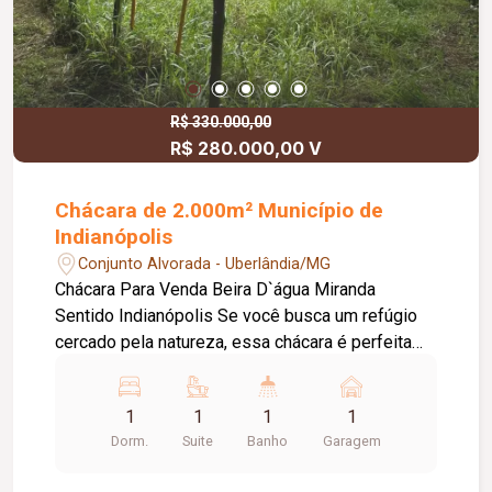
R$ 330.000,00
R$ 280.000,00 V
Chácara de 2.000m² Município de
Indianópolis
Conjunto Alvorada - Uberlândia/MG
Chácara Para Venda Beira D`água Miranda
Sentido Indianópolis Se você busca um refúgio
cercado pela natureza, essa chácara é perfeita
para você e sua família! VENDO CHÁCARA BEIRA
D`ÁGUA MIRANDA SENTIDO INDIANÓPOLIS
1
1
1
1
**Sem benfeitoria ** Vista privilegiada para o
Dorm.
Suite
Banho
Garagem
lago, ideal para quem busca tranquilidade e
contato com a natureza. Sem barranco, poucas