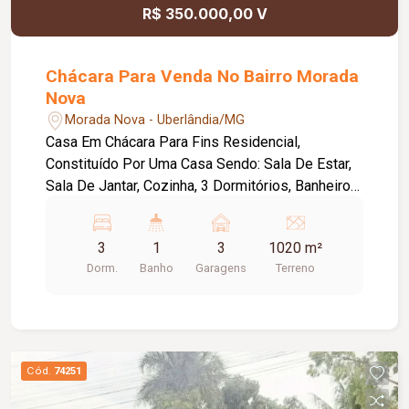
R$ 350.000,00 V
Chácara Para Venda No Bairro Morada
Nova
Morada Nova - Uberlândia/MG
Casa Em Chácara Para Fins Residencial,
Constituído Por Uma Casa Sendo: Sala De Estar,
Sala De Jantar, Cozinha, 3 Dormitórios, Banheiro
Social, Área De Serviço, Área De Plantação Que
Pode Ser Usada Para Cultivo De Hortaliças,
3
1
3
1020 m²
Frutas Ou Outras Atividades Agrícolas E Criadora
Dorm.
Banho
Garagens
Terreno
De Animais, Além Disso, Está Estrategicamente
Situada Em Uma Rota De Fácil Acesso,
Garantindo Praticidade E Comodidade Para O
Deslocamento Com Todas Suas Dependências E
Bem Feitorias Com Condições Adequadas Em
Cód.
74251
Avenida Movimentada, Em Uma Área Total De
1020m2, Com Aproximadamente 100m2 De Área