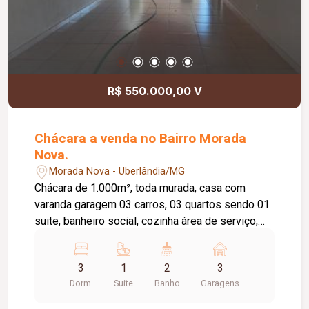
R$ 550.000,00 V
Chácara a venda no Bairro Morada
Nova.
Morada Nova - Uberlândia/MG
Chácara de 1.000m², toda murada, casa com
varanda garagem 03 carros, 03 quartos sendo 01
suite, banheiro social, cozinha área de serviço,
varanda, 02 cómodos com laje, quintal com horta.
Piso porcelanato.
3
1
2
3
Dorm.
Suite
Banho
Garagens