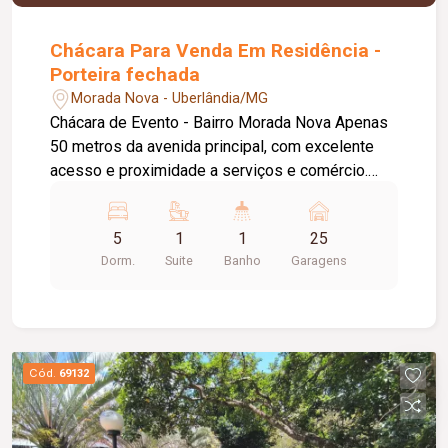
Chácara Para Venda Em Residência -
Porteira fechada
Morada Nova - Uberlândia/MG
Chácara de Evento - Bairro Morada Nova Apenas
50 metros da avenida principal, com excelente
acesso e proximidade a serviços e comércio.
Terreno: Área total: 2.000 m² (40 x 50 metros).
Possui duas matrículas escrituradas. Amplo
5
1
1
25
espaço externo com paisagismo, gramado e
Dorm.
Suite
Banho
Garagens
áreas verdes. Descrição da Casa: Área
construída: 110 m². Ambientes: 3 quartos, sendo
1 suíte. Banheiro social. Cozinha ampla, com: 2
pias com bancada e armário de vidro embaixo.
Terceira pia em posição separada. 1 escritório.
Cód.
69132
Parte da casa reformada há 1 ano. Salão Coberto
Rústico: Área: 245 m², estilo rústico, construído
com eucalipto de alta qualidade e pilares em