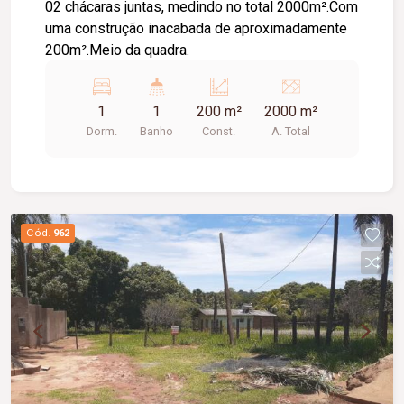
02 chácaras juntas, medindo no total 2000m².Com
uma construção inacabada de aproximadamente
200m².Meio da quadra.
1
1
200 m²
2000 m²
Dorm.
Banho
Const.
A. Total
Cód.
962