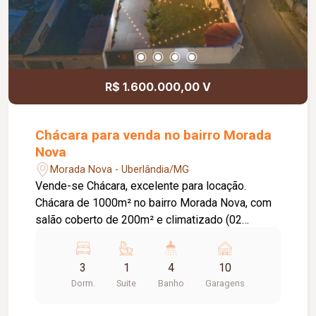
R$ 1.600.000,00 V
Chácara para venda no bairro Morada
Nova
Morada Nova - Uberlândia/MG
Vende-se Chácara, excelente para locação.
Chácara de 1000m² no bairro Morada Nova, com
salão coberto de 200m² e climatizado (02
climatizadores de 32000 clima brisa) + uma área
de palco de 15m². Área de quartos, banheiros,
3
1
4
10
cozinha e depósito, com total de 150m², sendo:
Dorm.
Suite
Banho
Garagens
01 quarto suíte com ar condicionado 9000btus,
01 cama de casal e 01 beliche com colchões; 02