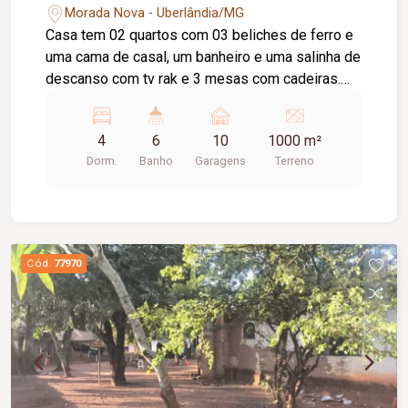
Morada Nova - Uberlândia/MG
Casa tem 02 quartos com 03 beliches de ferro e
uma cama de casal, um banheiro e uma salinha de
descanso com tv rak e 3 mesas com cadeiras.
Está localizado Na casa, são 02 quartos, 01
banheiro e uma sala de descanso. Na chácara
4
6
10
1000 m²
como um todo tem 01 banheiro na casa 02
Dorm.
Banho
Garagens
Terreno
banheiros na varanda próximo a casa ( masculino
e feminino) 02 banheiros femininos no salão de
festas 01 banheiro masculino com 2 miquitorios
no salão de festas
Cód.
77970