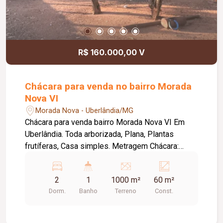
R$ 160.000,00 V
Chácara para venda no bairro Morada
Nova VI
Morada Nova - Uberlândia/MG
Chácara para venda bairro Morada Nova VI Em
Uberlândia. Toda arborizada, Plana, Plantas
frutíferas, Casa simples. Metragem Chácara:
20,00m x 50,00m = 1.000,00m². Agende sua
visita com um de nossos corretores
2
1
1000 m²
60 m²
Dorm.
Banho
Terreno
Const.