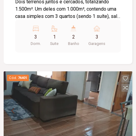
Dois terrenos juntos e cercados, totalizando
1.500m². Um deles com 1.000m², contendo uma
casa simples com 3 quartos (sendo 1 suíte), sala
ampla, cozinha, banheiro social, banheiro externo
e piscina. O outro terreno possui 500m², ideal
3
1
2
3
para ampliação ou uso independente. Espaço
Dorm.
Suite
Banho
Garagens
amplo e versátil, pronto para diversas finalidades.
Cód.
76401