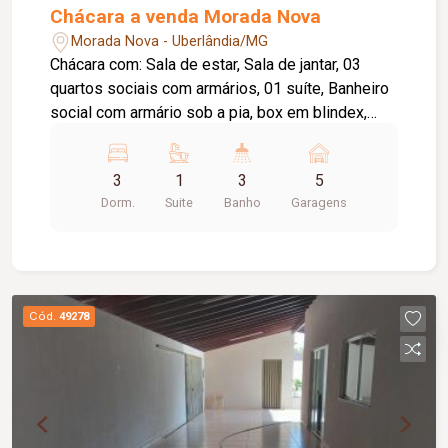
Chácara a venda Morada Nova
Morada Nova - Uberlândia/MG
Chácara com: Sala de estar, Sala de jantar, 03
quartos sociais com armários, 01 suíte, Banheiro
social com armário sob a pia, box em blindex,
Cozinha com armários, Lavanderia, Área gourmet,
Piscina aquecida, Quintal amplo, Varanda, Portão
3
1
3
5
eletrônico, Piso em cerâmica, Aquecedor solar,
Dorm.
Suite
Banho
Garagens
05 vagas de garagem.
Cód.
49278