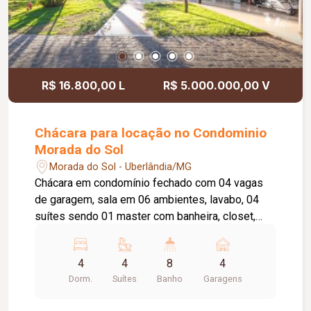
R$ 16.800,00 L
R$ 5.000.000,00 V
Chácara para locação no Condominio
Morada do Sol
Morada do Sol - Uberlândia/MG
Chácara em condomínio fechado com 04 vagas
de garagem, sala em 06 ambientes, lavabo, 04
suítes sendo 01 master com banheira, closet,
varanda, escritório, cozinha com área gourmet,
anexa a varanda e praça interna, despensa,
4
4
8
4
lavabo, masculino e feminino e sauna, lavanderia
Dorm.
Suítes
Banho
Garagens
com estendal e banheiro externo. A casa é toda
avarandada e o terreno tem uma linda natureza