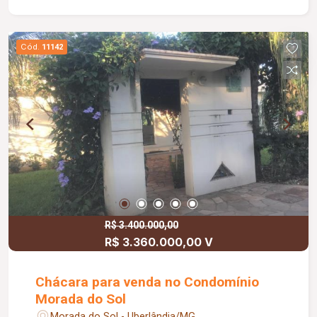
com palmeiras e árvores espetaculares,
visitadas diariamente por tucanos e lindos
pássaros. Pomar separado; Acabamentos em
Cód.
11142
porcelanato travertino Eliane grande formato,
granitos nobres e repleta de armários planejados.
Piscina aquecida e iluminada, com cascata. O
imóvel possui sistema de aquecimento solar nos
banheiros e cozinha; Sistema Fotovoltaico de
geração de energia.
R$ 3.400.000,00
R$ 3.360.000,00 V
Chácara para venda no Condomínio
Morada do Sol
Morada do Sol - Uberlândia/MG