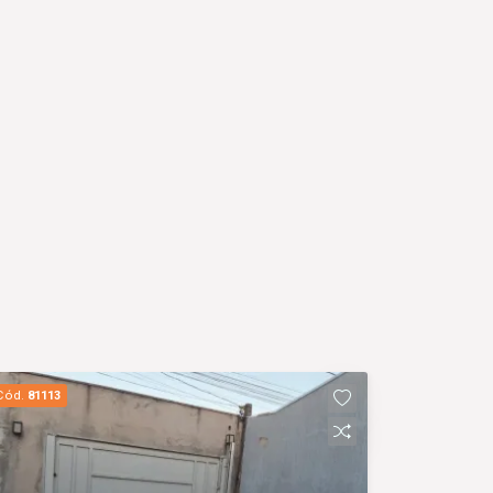
Cód.
81113