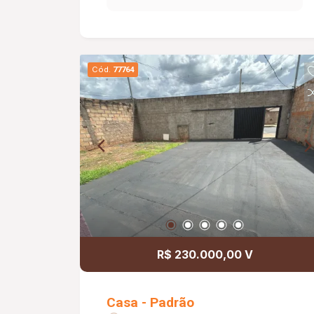
coberta , despensa e 01 vaga de
garagem. Água e Cemig individuais.
Cód.
77764
R$ 230.000,00 V
Casa - Padrão