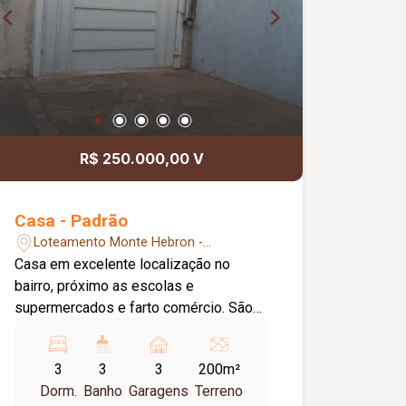
R$ 250.000,00 V
Casa - Padrão
Loteamento Monte Hebron -
Uberlândia/MG
Casa em excelente localização no
bairro, próximo as escolas e
supermercados e farto comércio. São
03 quartos com 01 suíte, 03 vagas de
garagem e ótima área gourmet com
3
3
3
200m²
churrasqueira.
Dorm.
Banho
Garagens
Terreno