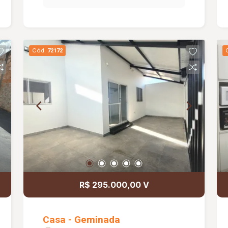
Cód.
72172
R$ 295.000,00 V
Casa - Geminada