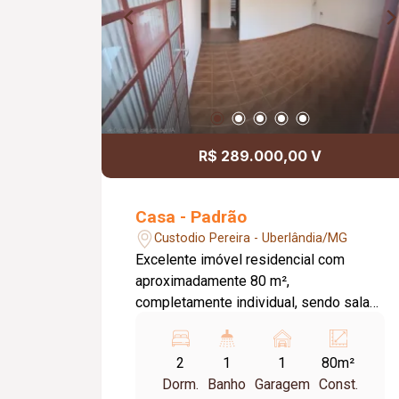
R$ 289.000,00 V
Casa - Padrão
Custodio Pereira - Uberlândia/MG
Excelente imóvel residencial com
aproximadamente 80 m²,
completamente individual, sendo sala
ampla, 02 quartos amplos, sendo 01
suíte, banheiro da suíte e banheiro
2
1
1
80m²
social com box blindex, cozinha com
Dorm.
Banho
Garagem
Const.
armários sob pia, área de serviço