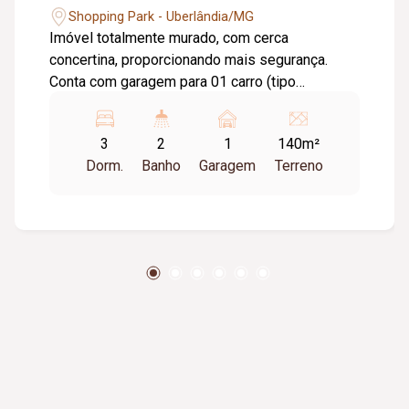
Shopping Park - Uberlândia/MG
Imóvel totalmente murado, com cerca
concertina, proporcionando mais segurança.
Conta com garagem para 01 carro (tipo
estacionamento), sala em 02 ambientes, 03
quartos, sendo 01 suíte com closet e armários
3
2
1
140m²
planejados, além de banheiro social. Possui
Dorm.
Banho
Garagem
Terreno
cozinha funcional, lavanderia independente e
ambientes bem distribuídos. O imóvel já conta
com luminárias instaladas, piso em porcelanato
e bancadas em granito, garantindo um
acabamento moderno e de qualidade.
Metragens: Área construída: 84,50 m² Área do
terreno: 140,00 m² Imóvel ideal para quem
busca conforto, segurança e ótimo padrão de
acabamento.