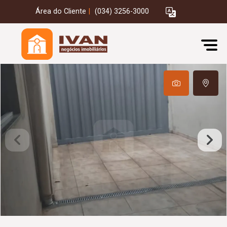
Área do Cliente
|
(034) 3256-3000