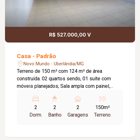
R$ 527.000,00 V
Casa - Padrão
Novo Mundo - Uberlândia/MG
Terreno de 150 m² com 124 m² de área
construída. 02 quartos sendo, 01 suíte com
móveis planejados; Sala ampla com painel,
iluminação em LED e acabamento em gesso;
Cozinha americana com armários, cooktop e
2
2
2
150m²
bancadas em granito; Banheiros modernos com
Dorm.
Banho
Garagens
Terreno
nichos e cubas sobrepostas; Área gourmet
coberta com churrasqueira e armários
planejados; Lavanderia separada e quintal com
piso antiderrapante; Garagem coberta para 02