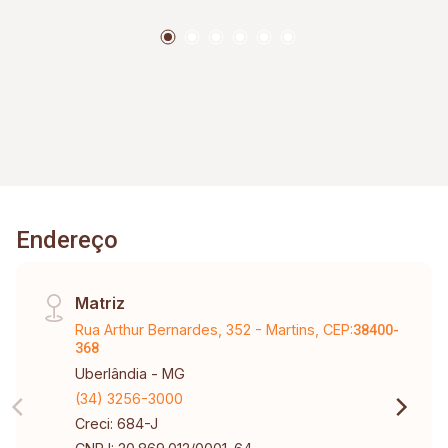
carros. Acabamento de alto padrão em todos os
ambientes; Mais de 70.000,00 em móveis
planejados; Água aquecida por aquecedor solar
nos banheiros, chuveiro, pias e também na pia
da cozinha.
Endereço
Matriz
Rua Arthur Bernardes, 352 - Martins, CEP:
38400-
368
Uberlândia - MG
(34) 3256-3000
Creci: 684-J