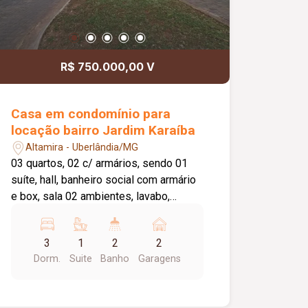
Persianas automáticas; -Iluminação
personalizada (projeto luminotécnico); -
Infraestrutura de ar-condicionado
embutido, incluindo ponto cassete no
R$ 750.000,00 V
pé direito duplo; -Banheiros com Box,
espelhos e acessórios DECA/ FANI
(cabideiro, porta toalha, porta papel,
Casa em condomínio para
ducha higiênica, chuveiro e assento
locação bairro Jardim Karaíba
sanitário Slow Closet); -Suíte master
Altamira - Uberlândia/MG
com banheira de hidromassagem.
03 quartos, 02 c/ armários, sendo 01
suíte, hall, banheiro social com armário
e box, sala 02 ambientes, lavabo,
cozinha com armário, área de serviço,
quintal, piso cerâmico, estacionamento
3
1
2
2
p/ 02 carros, portaria 24 horas, piscina,
Dorm.
Suite
Banho
Garagens
salão de festas, quiosque, 04 praças.
Cond. Aprox. 686,71 + 20,60 de fundo
de reserva *******Restrições para