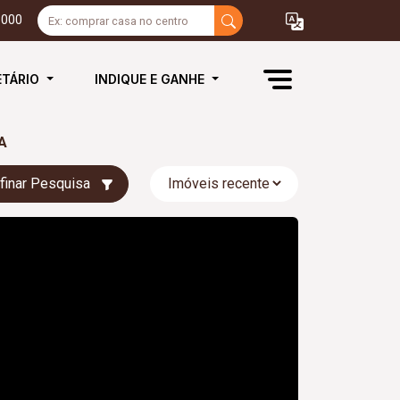
3000
ETÁRIO
INDIQUE E GANHE
A
finar Pesquisa