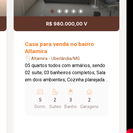
R$ 980.000,00 V
Casa para venda no bairro
Altamira
Altamira - Uberlândia/MG
05 quartos todos com armários, sendo
02 suíte; 03 banheiros completos; Sala
em dois ambientes; Cozinha planejada;
Churrasqueira; Banheiro social; Área de
serviços; Garagem.
5
2
3
2
Dorm.
Suítes
Banho
Garagens