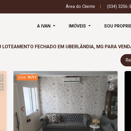
Área do Cliente
|
(034) 3256-
A IVAN
IMÓVEIS
SOU PROPRI
OU LOTEAMENTO FECHADO EM UBERLÂNDIA, MG PARA VEND
Re
Cód.
75717