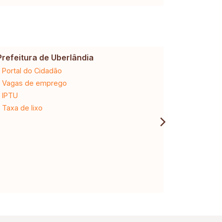
Prefeitura de Uberlândia
Cemig
Portal do Cidadão
2ª via da 
Vagas de emprego
Ligação n
IPTU
Desligam
Taxa de lixo