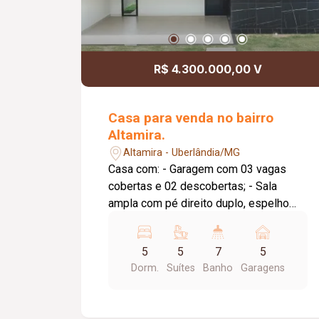
R$ 4.300.000,00 V
Casa para venda no bairro
Altamira.
Altamira - Uberlândia/MG
Casa com: - Garagem com 03 vagas
cobertas e 02 descobertas; - Sala
ampla com pé direito duplo, espelho
d`água e cortina d`água; - Cozinha
gourmet acompanhada com ilha e mesa
5
5
7
5
em marcenaria; - Bancadas em quartzo;
Dorm.
Suítes
Banho
Garagens
- Churrasqueira de bancada com coifa; -
Sala de jogos; - Banheiro social; - 03
Suítes com closet; - 01 Quarto de