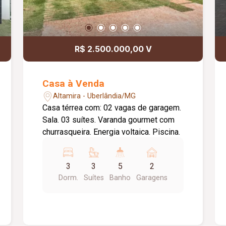
Persianas integradas automáticas com
blackout; -Iluminação personalizada
(projeto luminotécnico); -Infraestrutura
de ar-condicionado embutido; -04
R$ 2.500.000,00 V
suítes sendo 01 suíte master com
closet e banheira de hidromassagem e
mais 3 suítes: 1 com closet e 1 com
Casa à Venda
semi closet; -Banheiros com Box,
Altamira - Uberlândia/MG
espelhos e acessórios DECA
Casa térrea com: 02 vagas de garagem.
(cabideiro, porta toalha, porta papel,
Sala. 03 suítes. Varanda gourmet com
ducha higiênica, chuveiro e assento
churrasqueira. Energia voltaica. Piscina.
sanitário Slow Closet).
3
3
5
2
Dorm.
Suítes
Banho
Garagens