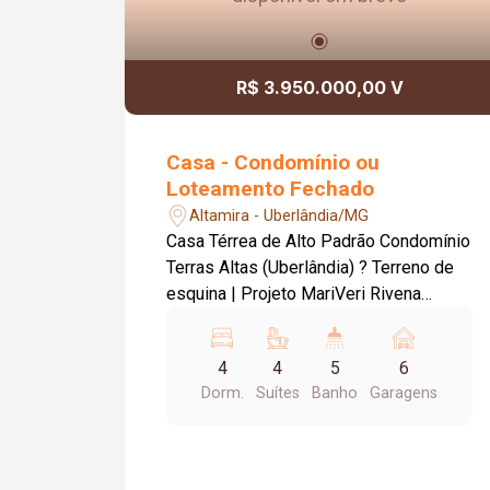
R$ 3.950.000,00 V
Casa - Condomínio ou
Loteamento Fechado
Altamira - Uberlândia/MG
Casa Térrea de Alto Padrão Condomínio
Terras Altas (Uberlândia) ? Terreno de
esquina | Projeto MariVeri Rivena
Arquitetura ? Destaques do imóvel: ?
Terreno: 546,31 m² ? Área construída:
4
4
5
6
303,27 m² + 15 m² de sóton (não
Dorm.
Suítes
Banho
Garagens
contabilizados) ? 4 suítes, sendo 1
master com closet ? Escritório
(reversível para closet ) ? Home cinema
? Área gourmet completa com