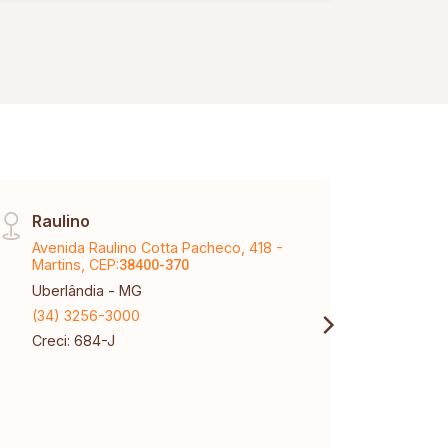
Republicas
Raulino
Arag
Avenida Raulino Cotta Pacheco, 418 -
Aveni
Martins, CEP:
CEP:
38400-370
3
Uberlândia - MG
Aragu
(34) 3256-3000
(34) 
Creci: 684-J
Creci