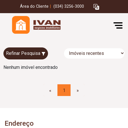
Área do Cliente
|
(034) 3256-3000
Refinar Pesquisa
Nenhum imóvel encontrado
«
1
»
Endereço