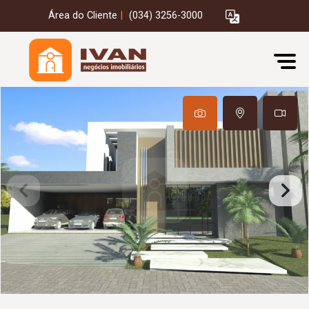
Área do Cliente
|
(034) 3256-3000