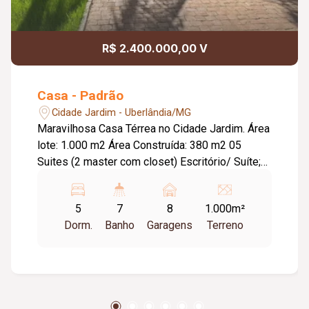
R$ 2.400.000,00 V
Casa - Padrão
Cidade Jardim - Uberlândia/MG
Maravilhosa Casa Térrea no Cidade Jardim. Área
lote: 1.000 m2 Área Construída: 380 m2 05
Suites (2 master com closet) Escritório/ Suíte;
Área Gourmet com Churrasqueira, Fogão e Forno
Pizza; Garagem para 08 Carros sendo 03
5
7
8
1.000m²
Cobertos; Piscina Aquecida; Fotovoltaica;
Dorm.
Banho
Garagens
Terreno
Aquecimento Solar; Cozinha com Dispensa; Área
de Serviços; Varanda com Pé Direito Duplo;
Salas Conjugada; Jardinagem Perfeita; Pomar;