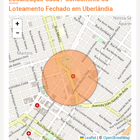
Loteamento Fechado em Uberlândia
+
−
Leaflet
|
©
OpenStreetMap