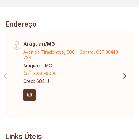
- Banheiro social externo - Piscina revestida em
porcelanato com hidromassagem, prainha,
iluminação e aquecimento com placa solar -
Endereço
Infraestrutura para instalação de cascata -
Ducha externa - Paisagismo com iluminação -
Sistema de aquecimento com boiler de 500L,
Araguari/MG
água quente nos chuveiros e torneiras. -
Avenida Tiradentes, 500 - Centro, CEP:
38440-
infraestrutura para aproveitamento Fotovoltaico
238
- Pé direito na sala e cozinha (5,6m) - Piso
Araguari - MG
porcelanato acetinado (Elizabeth) - Rodapés
(34) 3256-3006
porcelanato internos embutidos - Porta principal
Creci: 684-J
em ACM com fechadura eletrônica - Cortineiros
iluminados - Iluminação em LED - Forro em
gesso em todos os ambientes -
Links Úteis