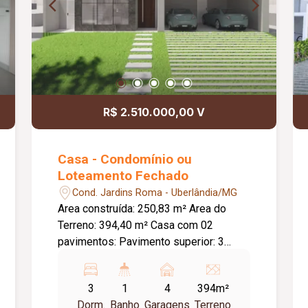
R$ 2.510.000,00 V
Casa - Condomínio ou
Loteamento Fechado
Cond. Jardins Roma - Uberlândia/MG
Area construída: 250,83 m² Area do
Terreno: 394,40 m² Casa com 02
pavimentos: Pavimento superior: 3
suítes ? todas com sacadas ? e uma
delas com closet Pavimento térreo:
3
1
4
394m²
Sala ampla ? cozinha ? uma
Dorm.
Banho
Garagens
Terreno
suíte/escritório ? dispensa ? área de