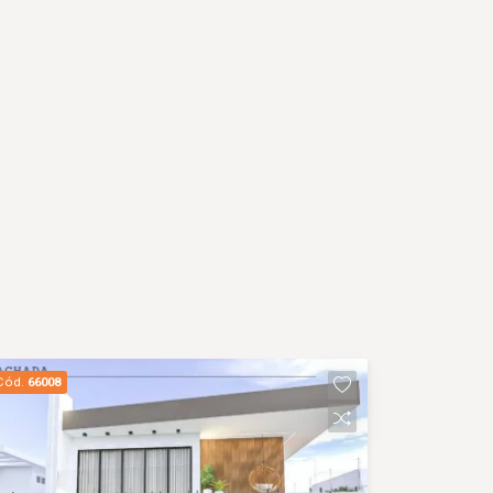
Cód.
66008