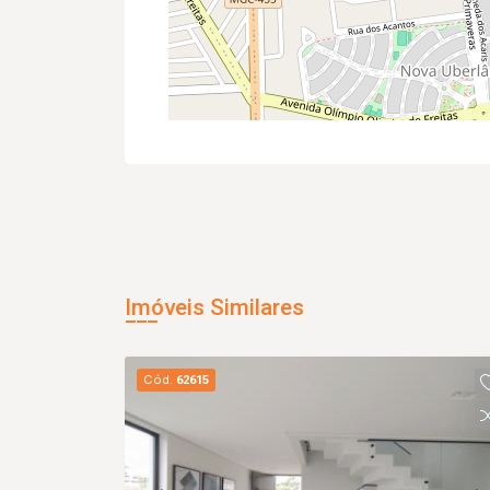
Imóveis Similares
Cód.
62615