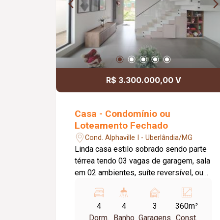
R$ 3.300.000,00 V
Casa - Condomínio ou
Loteamento Fechado
Cond. Alphaville I - Uberlândia/MG
Linda casa estilo sobrado sendo parte
térrea tendo 03 vagas de garagem, sala
em 02 ambientes, suíte reversível, ou
sala de TV, área de serviço, cozinha
planejada, churrasqueira, piscina, quintal
4
4
3
360m²
gramado, vista para área verde do
Dorm.
Banho
Garagens
Const.
condomínio, 04 suítes, sendo 03 suítes