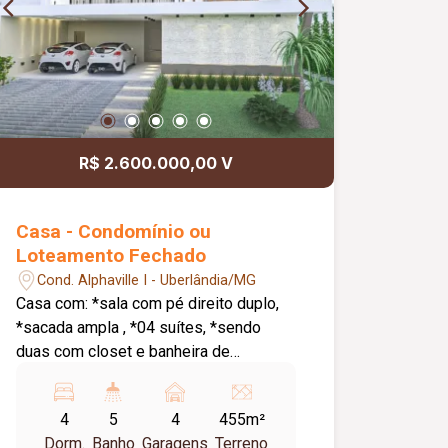
R$ 2.600.000,00 V
Casa - Condomínio ou
Loteamento Fechado
Cond. Alphaville I - Uberlândia/MG
Casa com: *sala com pé direito duplo,
*sacada ampla , *04 suítes, *sendo
duas com closet e banheira de
hidromassagem, *lavabo, *varanda
gourmet, * piscina 12,60 M²,
4
5
4
455m²
*lavanderia.
Dorm.
Banho
Garagens
Terreno