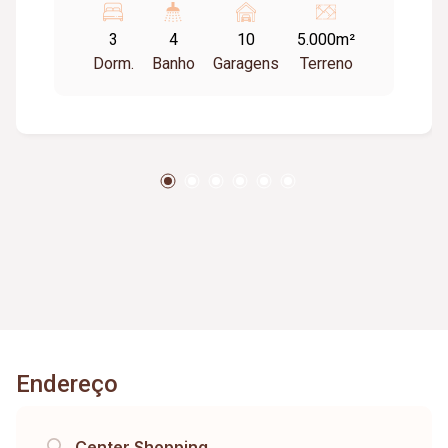
armários, área de serviço, dispensa, varandas,
3
4
10
5.000m²
garagem para vários veículos, piscina 50 mil
Dorm.
Banho
Garagens
Terreno
litros, toda ajardinada, com árvores frutíferas (
jabuticabas, manga, goiaba, abacate, limão),
galinheiro com 48 galinhas em postura Caipira
casa de caseiro com cozinha, quarto, sala
banheiro, varanda, O acesso a casa principal em
pedra portuguesa, churrasqueira banheiros e
cozinha caipira avarandada, sistema de vídeo
monitoramento completo. A chácara é toda
murada, com todos documentos. Aceita permuta.
Endereço
Center Shopping