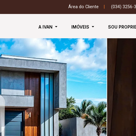
Área do Cliente
|
(034) 3256-
A IVAN
IMÓVEIS
SOU PROPRI