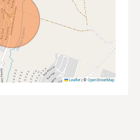
Leaflet
|
©
OpenStreetMap