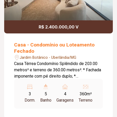
R$ 2.400.000,00 V
Casa - Condomínio ou Loteamento
Fechado
Jardim Botânico - Uberlândia/MG
Casa Térrea Condomínio Splêndido de 203.00
metros² e terreno de 360.00 metros²: * Fachada
imponente com pé direito duplo; *
Revestimentos em pedras naturais; * Sala de
estar e Jantar com mobiliário completo e design
3
5
4
360m²
orgânico; * Lavabo interno que se destaca com
Dorm.
Banho
Garagens
Terreno
seu revestimento, iluminação e cuba moderna; *
Cozinha interna equipada e com armários
planejados; * 3 suítes amplas com janelas de