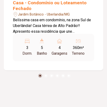
Casa - Condomínio ou Loteamento
Fechado
Jardim Botânico - Uberlandia/MG
Belíssima casa em condomínio, na zona Sul de
Uberlândia! Casa térrea de Alto Padrão!!
Apresento essa residência que une
sofisticação, tecnologia e conforto em cada
detalhe. Um imóvel pensado para quem valoriza
3
5
4
360m²
qualidade de vida e um projeto arquitetônico
Dorm.
Banho
Garagens
Terreno
diferenciado. Com 360m² de terreno | 209m² de
construção. Ambientes que impressionam: Sala
em 02 ambientes com pé-direito duplo;
Escritório com pé-direito duplo (perfeito para
home office); 03 suítes com persianas
automatizadas; Cozinha integrada à área
gourmet, com marcenaria planejada, fogão, coifa
e forno. Área externa: Piscina aquecida com
acabamento premium e casa de máquinas
subterrânea. Diferenciais exclusivos: Portas em