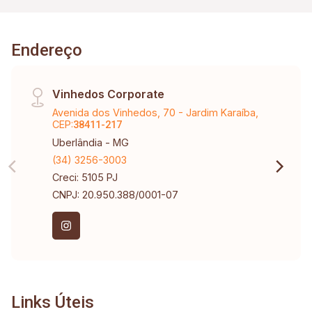
ACM; Fechadura digital na entrada; Esquadrias
pretas (alto padrão); Iluminação completa já
Endereço
instalada; Infraestrutura para ar-condicionado
(quartos, sala e escritório); Projeto moderno
com excelente aproveitamento de espaço. Um
Vinhedos Corporate
imóvel ideal para quem busca alto padrão,
Avenida dos Vinhedos, 70 - Jardim Karaíba,
segurança e localização privilegiada dentro de
CEP:
38411-217
um dos condomínios mais valorizados da
Uberlândia - MG
região.
(34) 3256-3003
Creci: 5105 PJ
CNPJ: 20.950.388/0001-07
Links Úteis