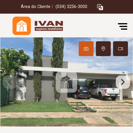
Área do Cliente
|
(034) 3256-3000