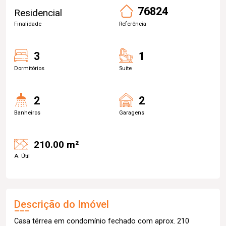
76824
Residencial
Finalidade
Referência
3
1
Dormitórios
Suite
2
2
Banheiros
Garagens
210.00 m²
A. Útil
Descrição do Imóvel
Casa térrea em condomínio fechado com aprox. 210