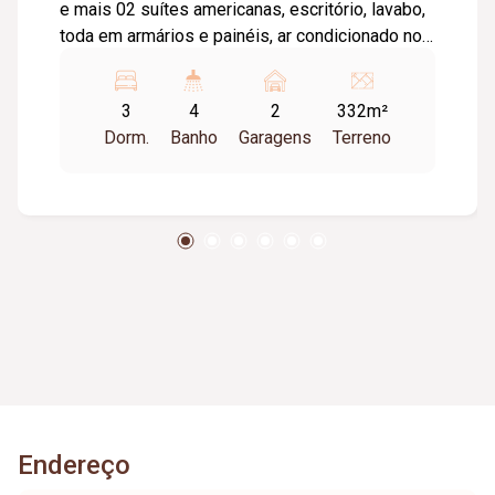
e mais 02 suítes americanas, escritório, lavabo,
toda em armários e painéis, ar condicionado nos
03 quartos e na sala, piscina; Varanda gourmet
com churrasqueira, casa em ótimo estado.
3
4
2
332m²
Dorm.
Banho
Garagens
Terreno
Endereço