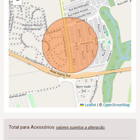
−
Leaflet
|
©
OpenStreetMap
Total para Acessórios
valores sujeitos a alteração.