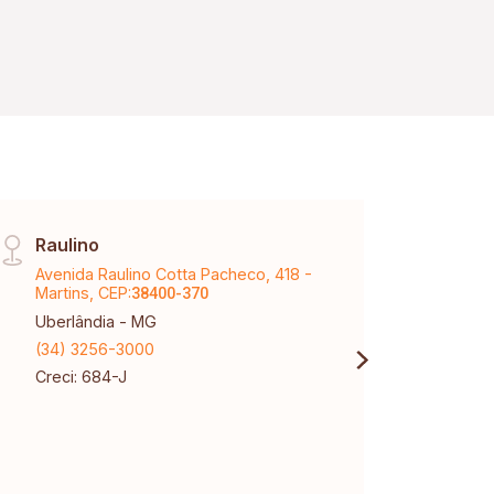
Raulino
Vinh
Avenida Raulino Cotta Pacheco, 418 -
Aveni
Martins, CEP:
Karaí
38400-370
Uberlândia - MG
Uberl
(34) 3256-3000
(34) 
Creci: 684-J
Creci
CNPJ: