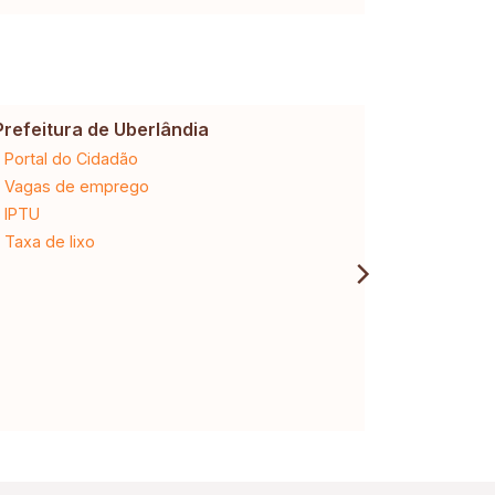
Prefeitura de Uberlândia
Cemig
Portal do Cidadão
2ª via da 
Vagas de emprego
Ligação n
IPTU
Desligam
Taxa de lixo