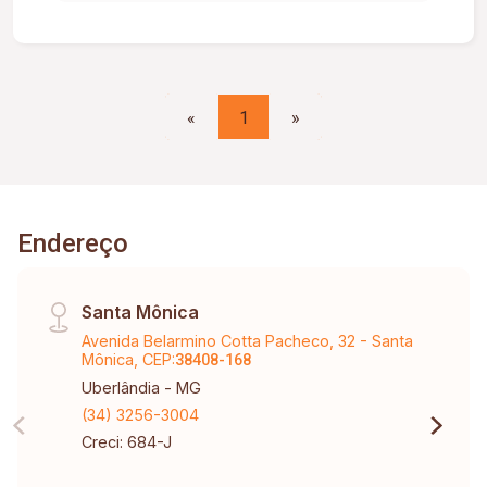
Piscina aquecida; Banheiro externo; 03 vagas de
garagem. Condomínio conta com: Portaria 24h;
Academia; Piscina; Quadra esportiva; Playground.
«
1
»
Endereço
Santa Mônica
Avenida Belarmino Cotta Pacheco, 32 - Santa
Mônica, CEP:
38408-168
Uberlândia - MG
(34) 3256-3004
Creci: 684-J