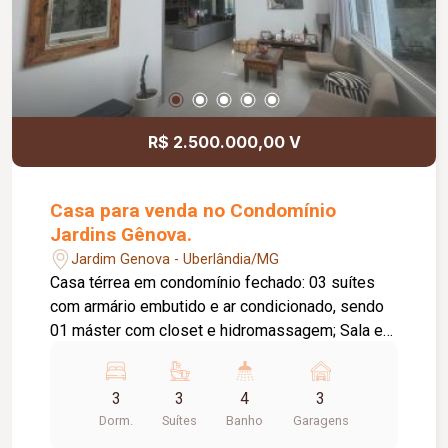
R$ 2.500.000,00 V
Casa para venda no Condomínio
Jardins Gênova.
Jardim Genova - Uberlândia/MG
Casa térrea em condomínio fechado: 03 suítes
com armário embutido e ar condicionado, sendo
01 máster com closet e hidromassagem; Sala em
02 ambientes com painel de TV e pé direito
duplo; Home TV com ar condicionado; Cozinha
3
3
4
3
planejada com cooktop, forno e coifa; Lavanderia
Dorm.
Suítes
Banho
Garagens
com armário; Varanda gourmet com churrasqueira;