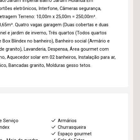
o/Jardim Imperial Bairro Jardim Holanda Em
ortões eletrônicos, Interfone, Câmeras segurança,
Metragem Terreno: 10,00m x 25,00m = 250,00m².
,65m². Quatro vagas garagem (Duas cobertas e duas
el e jardim de inverno, Três quartos (Todos quartos
 Box Blindex no banheiro), Banheiro social (Armário e
 de granito), Lavanderia, Despensa, Área gourmet com
rno, Aquecedor solar em 02 banheiros, Instalação para ar,
ico, Bancadas granito, Molduras gesso tetos.
e Serviço
Armários
index
Churrasqueira
Espaço gourmet