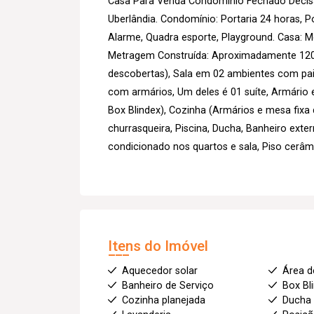
Casa Para Venda Condomínio Fechado Decisã
Uberlândia. Condomínio: Portaria 24 horas, P
Alarme, Quadra esporte, Playground. Casa: 
Metragem Construída: Aproximadamente 120
descobertas), Sala em 02 ambientes com pain
com armários, Um deles é 01 suíte, Armário e
Box Blindex), Cozinha (Armários e mesa fixa
churrasqueira, Piscina, Ducha, Banheiro exte
condicionado nos quartos e sala, Piso cerâm
Itens do Imóvel
Aquecedor solar
Área d
Banheiro de Serviço
Box Bl
Cozinha planejada
Ducha