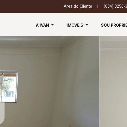
Área do Cliente
|
(034) 3256-
A IVAN
IMÓVEIS
SOU PROPRI