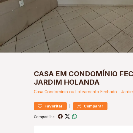
CASA EM CONDOMÍNIO FEC
JARDIM HOLANDA
Casa
Condomínio ou Loteamento Fechado
-
Jardi
|
Favoritar
Comparar
Compartilhe: