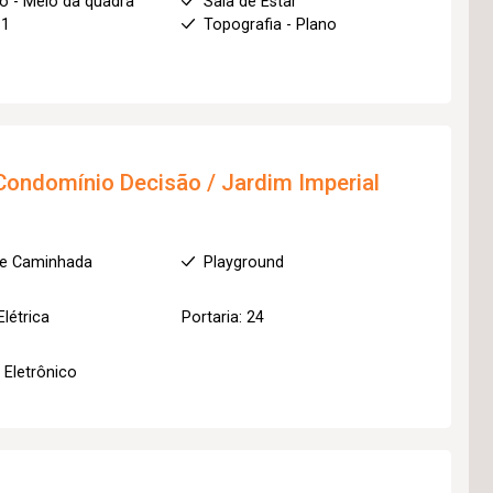
o - Meio da quadra
Sala de Estar
 1
Topografia - Plano
Condomínio Decisão / Jardim Imperial
de Caminhada
Playground
Elétrica
Portaria: 24
 Eletrônico