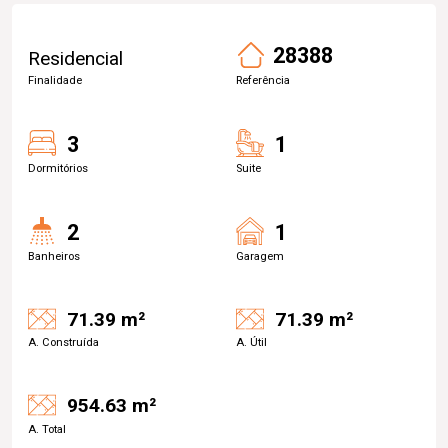
28388
Residencial
Finalidade
Referência
3
1
Dormitórios
Suite
2
1
Banheiros
Garagem
71.39 m²
71.39 m²
A. Construída
A. Útil
954.63 m²
A. Total